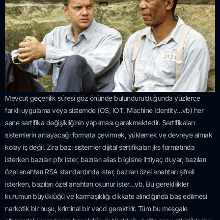
Mevcut geçerlilik süresi göz önünde bulundurulduğunda yüzlerce
farklı uygulama veya sistemde (OS, IOT, Machine Identity…vb) her
sene sertifika değişikliğinin yapılması gerekmektedir. Sertifikaları
sistemlerin anlayacağı formata çevirmek, yüklemek ve devreye almak
kolay iş değil. Zira bazı sistemler dijital sertifikaları jks formatında
isterken bazıları pfx ister, bazıları alias bilgisine ihtiyaç duyar, bazıları
özel anahtarı RSA standardında ister, bazıları özel anahtarı şifreli
isterken, bazıları özel anahtarı okunur ister…vb. Bu gereklilikler
kurumun büyüklüğü ve karmaşıklığı dikkate alındığında baş edilmesi
narkotik bir huşu, kriminal bir vecd gerektirir. Tüm bu meşgale