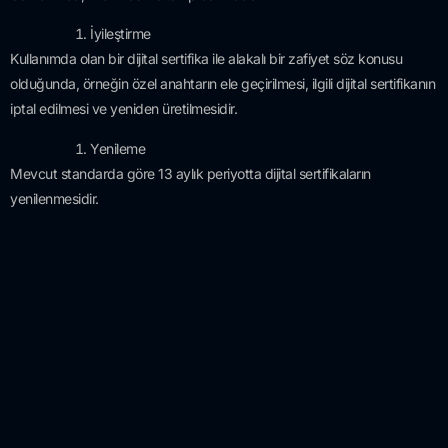
İyileştirme
Kullanımda olan bir dijital sertifika ile alakalı bir zafiyet söz konusu
olduğunda, örneğin özel anahtarın ele geçirilmesi, ilgili dijital sertifikanın
iptal edilmesi ve yeniden üretilmesidir.
Yenileme
Mevcut standarda göre 13 aylık periyotta dijital sertifikaların
yenilenmesidir.
Otomasyon
Dijital sertifikaların yaşam döngüsünde yer alan tüm süreçlerin
otomasyonudur.
Dijital sertifikaların yaşam döngüsünün yönetimi her kurum için çok
ciddi ve kritik bir iştir. Günümüz koşullarında bu sürecin manuel olarak
yürütülmesi çok sürdürülebilir olmayıp her geçen gün daha da
zorlaşmaktadır. Bir çok sistem ve teknolojide olduğu gibi sertifikaların
yaşam döngüsü yönetiminin otomatize edilmesi maliyet, regülasyon ve