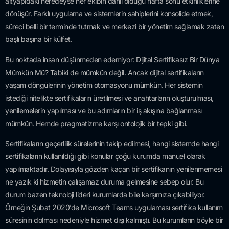
altyapıdaki neredeyse her ekibin dahil olduğu hafta sonu etkinliklerine
dönüşür. Farklı uygulama ve sistemlerin sahiplerini konsolide etmek,
süreci belli bir terminde tutmak ve merkezi bir yönetim sağlamak zaten
başlı başına bir külfet.
Bu noktada insan düşünmeden edemiyor: Dijital Sertifikasız Bir Dünya
Mümkün Mü? Tabiki de mümkün değil. Ancak dijital sertifikaların
yaşam döngülerinin yönetim otomasyonu mümkün. Her sistemin
istediği nitelikte sertifikaların üretilmesi ve anahtarların oluşturulması,
yenilemelerin yapılması ve bu adımların bir iş akışına bağlanması
mümkün. Hemde pragmatizme karşı ontolojik bir tepki gibi.
Sertifikaların geçerlilik sürelerinin takip edilmesi, hangi sistemde hangi
sertifikaların kullanıldığı gibi konular çoğu kurumda manuel olarak
yapılmaktadır. Dolayısıyla gözden kaçan bir sertifikanın yenilenmemesi
ne yazık ki hizmetin çalışamaz duruma gelmesine sebep olur. Bu
durum bazen teknoloji lideri kurumlarda bile karşımıza çıkabiliyor.
Örneğin Şubat 2020’de Microsoft Teams uygulaması sertifika kullanım
süresinin dolması nedeniyle hizmet dışı kalmıştı. Bu kurumların böyle bir