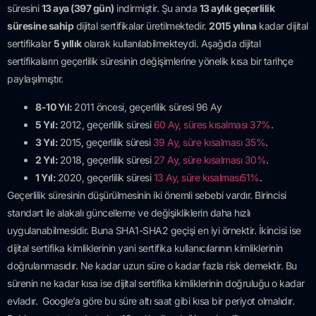
süresini
13 aya (397 gün)
indirmiştir. Şu anda
13 aylık geçerlilik
süresine sahip
dijital sertifikalar üretilmektedir.
2015 yılına
kadar dijital
sertifikalar
5 yıllık
olarak kullanılabilmekteydi. Aşağıda dijital
sertifikaların geçerlilik süresinin değişimlerine yönelik kısa bir tarihçe
paylaşılmıştır.
8-10
Yıl
:
2011 öncesi, geçerlilik süresi 96 Ay
5
Yıl
:
2012, geçerlilik süresi
60 Ay, süres kısalması 37%
.
3
Yıl
:
2015, geçerlilik süresi
39 Ay, süre kısalması 35%
.
2
Yıl
:
2018, geçerlilik süresi
27 Ay, süre kısalması 30%
.
1
Yıl
:
2020, geçerlilik süresi
13 Ay, süre kısalması51%
.
Geçerlilik süresinin düşürülmesinin iki önemli sebebi vardır. Birincisi
standart ile alakalı güncelleme ve değişikliklerin daha hızlı
uygulanabilmesidir. Buna SHA1-SHA2 geçişi en iyi örnektir. İkincisi ise
dijital sertifika kimliklerinin yani sertifika kullanıcılarının kimliklerinin
doğrulanmasıdır. Ne kadar uzun süre o kadar fazla risk demektir. Bu
sürenin ne kadar kısa ise dijital sertifika kimliklerinin doğruluğu o kadar
evladır. Google’a göre bu süre altı saat gibi kısa bir periyot olmalıdır.