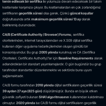
temin edilecek bir sertifika
ile yolumuza devam edeceksek bir takım
kısıtlamalar karşımıza çıkıyor. Bu kısıtlamalardan en çok zorlandığımız
sertifikanın
geçerlilik süresi
olsa gerek. Çünkü
güncel koşullar
doğrultusunda artık
maksimum geçerlilik süresi 13 ay
olarak
belirlenmiş durumdadır.
CA/B (Certificate Authority / Browser) Forumu
, sertifika
otoritelerinden, internet tarayıcılarından ve X.509 dijital sertifika
kullanan diğer uygulama tedarikçilerinden oluşan gönüllü bir
konsorsiyumdur. Bu grup
2005 yılında
kurulmuş ve CA (Sertifika
Otoriteleri, Certificate Authority)’lar için
Baseline Requirements
olarak
adlandırdıkları bir standart yayımlamışlardır. O gün bugündür bu grup
tarafından standartlar düzenlenmekte ve sektörde buna uyum
sağlamaktadır.
CA/B formu tarafından
2018 yılında
dijital sertifikaların geçerlilik süresi
39 aydan 27 aya (825 gün)
düşürülmüştür. Bunda en büyük etken
güvenlik zafiyeti bulunan
SHA1 algoritmasının
kullanımdan kaldırılması
olmuştur.
2020 yılında
ise CA/B formu dijital sertifikaların geçerlilik