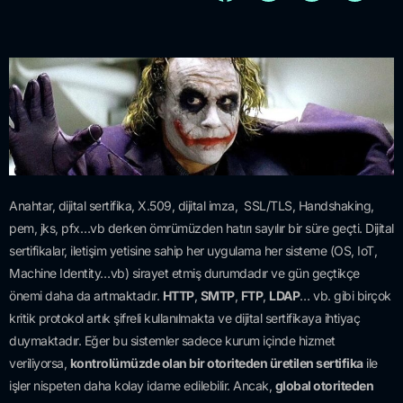
Anahtar, dijital sertifika, X.509, dijital imza, SSL/TLS, Handshaking,
pem, jks, pfx…vb derken ömrümüzden hatırı sayılır bir süre geçti. Dijital
sertifikalar, iletişim yetisine sahip her uygulama her sisteme (OS, IoT,
Machine Identity…vb) sirayet etmiş durumdadır ve gün geçtikçe
önemi daha da artmaktadır.
HTTP
,
SMTP
,
FTP
,
LDAP
… vb. gibi birçok
kritik protokol artık şifreli kullanılmakta ve dijital sertifikaya ihtiyaç
duymaktadır. Eğer bu sistemler sadece kurum içinde hizmet
veriliyorsa,
kontrolümüzde olan bir otoriteden üretilen sertifika
ile
işler nispeten daha kolay idame edilebilir. Ancak,
global otoriteden