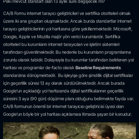
Peki mevcut standart olan 13 aylık süre değişecek mi?
CA/B Formu internet tarayıcı geliştiricileri ve sertifika otoriteleri olmak
üzere iki ana gruptan oluşmaktadır. Ancak burda standartlar internet
tarayıcı geliştiricilerinin yol haritasına göre şekillenmektedir. Microsoft,
Google, Apple ve Mozilla majör yön verici kurumlardır. Sertifika
otoriteleri bu kurumların internet tarayıcıları ve işletim sistemleri
tarafından güvenilmektedir. Bu nedenle bu kurumların programlarına
zorunlu olarak tabidir. Dolayısıyla bu kurumlar tarafından belirlenen yol
haritası ve programlar de-facto olarak
Baseline Requirements
standardına dönüşmektedir. Bu işleyişe göre şimdilik dijital sertifikalar
için geçerlilik süresi 13 ay olarak sürdürülmektedir. Ancak burada
Google’un açıkladığı yol haritasında dijital sertifikalarının geçerlilik
süresini 3 aya (90 gün) düşürme planı olduğunu belirmekte fayda var.
CA/B formunun önemli bir internet tarayıcısı geliştiricisi üyesi olan
Google’un böyle bir yol haritası açıklaması itimada şayan bir konudur.