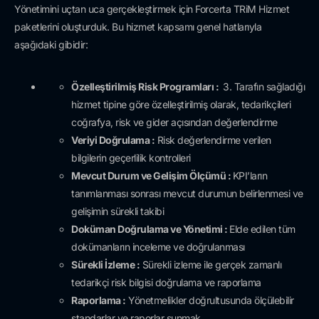
Yönetimini uçtan uca gerçekleştirmek için Forcerta TRiM Hizmet
paketlerini oluşturduk. Bu hizmet kapsamı genel hatlarıyla
aşağıdaki gibidir:
Özelleştirilmiş Risk Programları :
3. Tarafın sağladığı
hizmet tipine göre özelleştirilmiş olarak, tedarikçileri
coğrafya, risk ve gider açısından değerlendirme
Veriyi Doğrulama :
Risk değerlendirme verilen
bilgilerin geçerlilik kontrolleri
Mevcut Durum ve Gelişim Ölçümü :
KPI’ların
tanımlanması sonrası mevcut durumun belirlenmesi ve
gelişimin sürekli takibi
Doküman Doğrulama ve Yönetimi :
Elde edilen tüm
dokümanların inceleme ve doğrulanması
Sürekli İzleme :
Sürekli izleme ile gerçek zamanlı
tedarikçi risk bilgisi doğrulama ve raporlama
Raporlama :
Yönetmelikler doğrultusunda ölçülebilir
standarlar ve raporlar sunmak