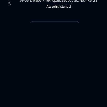
Ar-Ge: Dijitalpark Teknopark Şebboy Sk. No:4 Kat:23
Ataşehir/İstanbul
Danışmanlık Hizmetlerimiz
Bilgi Güvenliği ve Siber Güvenlik Olgunluk Değerlendirmesi,
Geliştirme
3. Taraf Risk Yönetimi
Veri Yönetişimi ve Güvenliği
KVKK ve GDPR
Kaynaklar
Mahremiyet Politikası