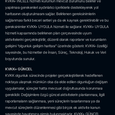
KVKK+ İNCELE hizmeti kurumun mevcut durumunu belirler ve
yapılması gerekenleri aydınlatıcı içeriklerle destekleyerek yol
haritasının oluşturulmasını sağlar. Belirlenen gereksinimlerin
sağlanması farklı beceri setleri ya da ek kaynak gerektirebilir ve bu
gereksinimler KVKK+ UYGULA hizmeti ile sağlanır. KVKK+ UYGULA
hizmeti kapsamında belirlenen plan çerçevesinde uyum
aktivitelerini gerçekleştirilir, düzenli olarak raporlanır ve kurumların
gelişimi “olgunluk gelişim haritası” üzerinde gösterir. KVKK+ özelliği
sayesinde, bu hizmetler de İnsan, Süreç, Teknoloji, Hukuk ve Veri
boyutunda sunulur.
KVKK+ GÜNCEL
KVKK olgunluk sürecinde projeler gerçekleştirilerek hedeflenen
noktaya ulaşmak mümkün olsa da elde edilen olgunluğun değişen
uygulamalar, süreçler hatta mevzuat doğrultusunda korunması
gereklidir. Değişimlere özgü güncel aktivitelerin planlanması, ilgili
raporlamaların sağlanması, yeni süreçlerin tasarlanması ya da
mevcut süreçlerin düzenlenmesi gibi birçok ek aktivite kanun
sayesinde hayatımıza girmiş bulunmaktadır. KVKK+ GÜNCEL