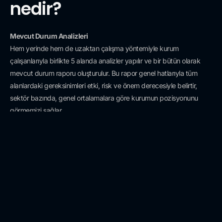
nedir?
Mevcut Durum Analizleri
Hem yerinde hem de uzaktan çalışma yöntemiyle kurum
çalışanlarıyla birlikte 5 alanda analizler yapılır ve bir bütün olarak
mevcut durum raporu oluşturulur. Bu rapor genel hatlarıyla tüm
alanlardaki gereksinimleri etki, risk ve önem derecesiyle belirtir,
sektör bazında, genel ortalamalara göre kurumun pozisyonunu
görmemizi sağlar.
Yol Haritasının Belirlenmesi
Kurum elde edilen sonucu değerlendirerek kaynaklarına ve
stratejilerine uygun olan yol haritasını belirler.
Farkındalık, Bilgilendirme ve Eğitim
Önerilen akışta öncelikli etken olan Kurum İnsan Kaynağının kanuna
özgü bilgilendirilmesi, gerekli eğitimleri alması ve kanuna ilişkin
farkındalığının en üst düzeye çekilmesi hedeflenecek şekilde