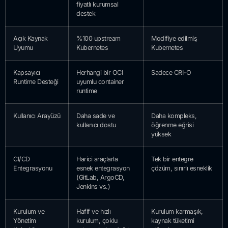
fiyatlı kurumsal
destek
Açık Kaynak
%100 upstream
Modifiye edilmiş
Uyumu
Kubernetes
Kubernetes
Kapsayıcı
Herhangi bir OCI
Sadece CRI-O
Runtime Desteği
uyumlu container
runtime
Kullanıcı Arayüzü
Daha sade ve
Daha kompleks,
kullanıcı dostu
öğrenme eğrisi
yüksek
CI/CD
Harici araçlarla
Tek bir entegre
Entegrasyonu
esnek entegrasyon
çözüm, sınırlı esneklik
(GitLab, ArgoCD,
Jenkins vs.)
Kurulum ve
Hafif ve hızlı
Kurulum karmaşık,
Yönetim
kurulum, çoklu
kaynak tüketimi