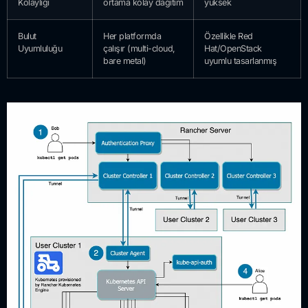
Kolaylığı
ortama kolay dağıtım
yüksek
Bulut
Her platformda
Özellikle Red
Uyumluluğu
çalışır (multi-cloud,
Hat/OpenStack
bare metal)
uyumlu tasarlanmış