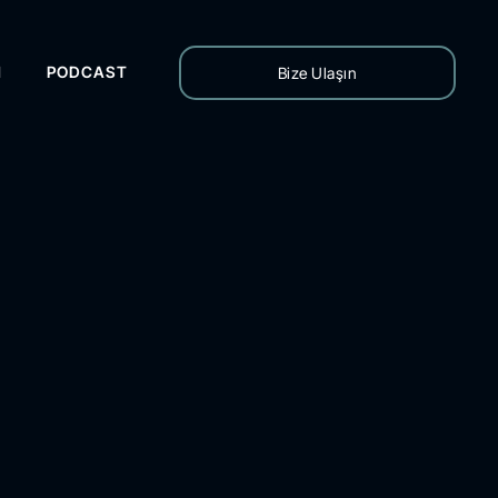
H
PODCAST
Bize Ulaşın