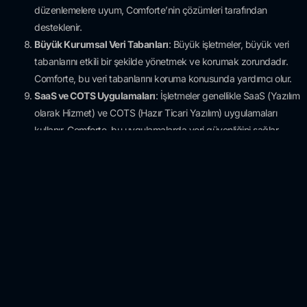
düzenlemelere uyum, Comforte’nin çözümleri tarafından
desteklenir.
Büyük Kurumsal Veri Tabanları
: Büyük işletmeler, büyük veri
tabanlarını etkili bir şekilde yönetmek ve korumak zorundadır.
Comforte, bu veri tabanlarını koruma konusunda yardımcı olur.
SaaS ve COTS Uygulamaları
: İşletmeler genellikle SaaS (Yazılım
olarak Hizmet) ve COTS (Hazır Ticari Yazılım) uygulamaları
kullanır. Comforte, bu uygulamalarda veri güvenliğini sağlar.
Bu kullanım alanları, Comforte’nin çözümlerinin geniş bir yelpazede
etkili olduğu alanları temsil eder. Şirketlerin hassas verilerini korurken,
düzenleyici uyumluluğu sağlama ve iş süreçlerini optimize etme
konularında büyük bir katkı sağlar.