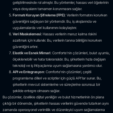
geliştirilmesinde rol almıştır. Bu yöntemler, hassas veri öğelerinin
veya dosyaların tamamen korunmasını sağlar.
Formatı Koruyan Şifreleme (FPE)
: Verilerin formatını korurken
güvenliğini sağlayan bir yöntemdir. Bu, iş akışlarında ve
uygulamalarda veri kullanımını kolaylaştırır.
Veri Maskelemesi
: Hassas verilerin maruz kalma riskini
azaltmak için kullanılır. Bu, verilerin tanına bilirliğini korurken
güvenliğini artırır.
Elastik ve Esnek Mimari
: Comforte’nin çözümleri, bulut uyumlu,
ölçeklenebilir ve hata toleranslıdır. Bu, şirketlerin hızla değişen
teknoloji ve iş ihtiyaçlarına uyum sağlamasına yardımcı olur.
API ve Entegrasyon
: Comforte’nin çözümleri, çeşitli
programlama dilleri ve scriptler için güçlü API’lar sunar. Bu,
şirketlerin mevcut sistemlerine ve süreçlerine sorunsuz bir
şekilde entegre olmasını sağlar.
Bu çözümler, özellikle dijital yeniliğin ve bulut hizmetlerinin ön plana
çıktığı bir dönemde, şirketlerin hassas verilerini güvende tutarken aynı
zamanda operasyonel verimlilik ve düzenleyici uyum sağlamalarına