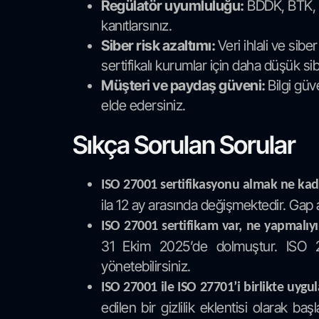
Regülatör uyumluluğu:
BDDK, BTK, EP
kanıtlarsınız.
Siber risk azaltımı:
Veri ihlali ve sib
sertifikalı kurumlar için daha düşük si
Müşteri ve paydaş güveni:
Bilgi güv
elde edersiniz.
Sıkça Sorulan Sorular
ISO 27001 sertifikasyonu almak ne ka
ila 12 ay arasında değişmektedir. Gap 
ISO 27001 sertifikam var, ne yapmalı
31 Ekim 2025’de dolmuştur. ISO 2
yönetebilirsiniz.
ISO 27001 ile ISO 27701’i birlikte uygu
edilen bir gizlilik eklentisi olarak 