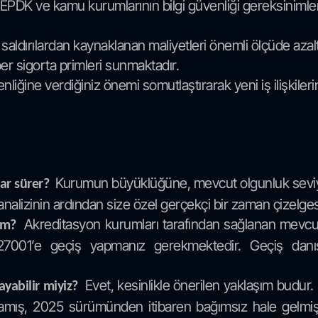
DK ve kamu kurumlarının bilgi güvenliği gereksinimlerini
er saldırılardan kaynaklanan maliyetleri önemli ölçüde azalt
ber sigorta primleri sunmaktadır.
enliğine verdiğiniz önemi somutlaştırarak yeni iş ilişkile
Kurumun büyüklüğüne, mevcut olgunluk seviye
dar sürer?
analizinin ardından size özel gerçekçi bir zaman çizelges
Akreditasyon kurumları tarafından sağlanan mevcut I
yım?
7001’e geçiş yapmanız gerekmektedir. Geçiş danış
Evet, kesinlikle önerilen yaklaşım budur.
layabilir miyiz?
başlamış, 2025 sürümünden itibaren bağımsız hale gelmiş