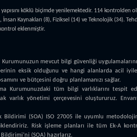
 yapısını köklü biçimde yenilemektedir. 114 kontrolden ol
İnsan Kaynakları (8), Fiziksel (14) ve Teknolojik (34). Tehd
ontrol eklenmiştir.
Kurumunuzun mevcut bilgi güvenliği uygulamalarını I
erinin eksik olduğunu ve hangi alanlarda acil iyile
psamını ve bütçesini doğru planlamanızı sağlar.
rma Kurumunuzdaki tüm bilgi varlıklarını tespit ede
arak varlık yönetimi çerçevesini oluştururuz. Enva
k Bildirimi (SOA) ISO 27005 ile uyumlu metodolojimiz
klendiririz. Risk işleme planları ile tüm Ek-A kon
Bildirimi’ni (SOA) hazırlarız.