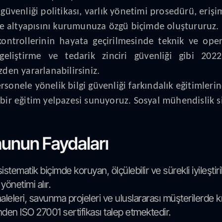
enliği politikası, varlık yönetimi prosedürü, erişim k
elge altyapısını kurumunuza özgü biçimde oluştururuz.
ontrollerinin hayata geçirilmesinde teknik ve opera
i geliştirme ve tedarik zinciri güvenliği gibi 202
en yararlanabilirsiniz.
onele yönelik bilgi güvenliği farkındalık eğitimlerinde
ş bir eğitim yelpazesi sunuyoruz. Sosyal mühendislik
nunun Faydaları
ı sistematik biçimde koruyan, ölçülebilir ve sürekli iyileşti
yönetimi alır.
leleri, savunma projeleri ve uluslararası müşterilerde krit
nden ISO 27001 sertifikası talep etmektedir.