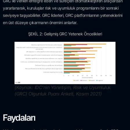
GRC ile verileri entegre eden ve süreçleri otomatikleştiren araçlardan
yararlanarak, kuruluşlar risk ve uyumluluk programlarını bir sonraki
seviyeye taşıyabilirler. GRC liderleri, GRC platformlarının yeteneklerini
en üst düzeye çıkarmanın önemini anlarlar.
ŞEKİL 2: Gelişmiş GRC Yetenek Öncelikleri
(Kaynak: IDC’nin Yönetişim, Risk ve Uyumluluk
(GRC) Olgunluk Puanı Anketi, Kasım 2021)
Faydaları