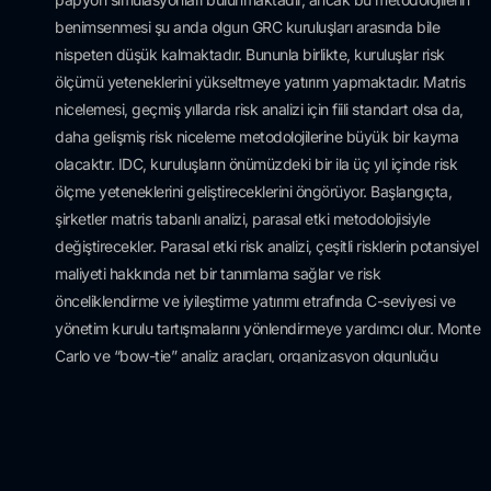
benimsenmesi şu anda olgun GRC kuruluşları arasında bile
nispeten düşük kalmaktadır. Bununla birlikte, kuruluşlar risk
ölçümü yeteneklerini yükseltmeye yatırım yapmaktadır. Matris
nicelemesi, geçmiş yıllarda risk analizi için fiili standart olsa da,
daha gelişmiş risk niceleme metodolojilerine büyük bir kayma
olacaktır. IDC, kuruluşların önümüzdeki bir ila üç yıl içinde risk
ölçme yeteneklerini geliştireceklerini öngörüyor. Başlangıçta,
şirketler matris tabanlı analizi, parasal etki metodolojisiyle
değiştirecekler. Parasal etki risk analizi, çeşitli risklerin potansiyel
maliyeti hakkında net bir tanımlama sağlar ve risk
önceliklendirme ve iyileştirme yatırımı etrafında C-seviyesi ve
yönetim kurulu tartışmalarını yönlendirmeye yardımcı olur. Monte
Carlo ve “bow-tie” analiz araçları, organizasyon olgunluğu
geliştikçe birkaç yıl içinde parasal etki analizinin yerini alması
muhtemel en gelişmiş niceleme durumunu temsil etmektedir
(bakınız Tablo 1).
TABLO 1: Risk Ölçümü Olgunluğunun Evrimi (Yanıtlayanların yüzdesi)