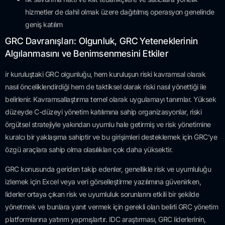
hizmetler de dahil olmak üzere dağıtılmış operasyon genelinde
geniş katılım
GRC Davranışları: Olgunluk, GRC Yeteneklerinin
Algılanmasını ve Benimsenmesini Etkiler
ir kuruluştaki GRC olgunluğu, hem kuruluşun riski kavramsal olarak
nasıl önceliklendirdiği hem de taktiksel olarak riski nasıl yönettiği ile
belirlenir. Kavramsallaştırma temel olarak uygulamayı tanımlar. Yüksek
düzeyde C-düzeyi yönetim katılımına sahip organizasyonlar, riski
örgütsel stratejiyle yakından uyumlu hale getirmiş ve risk yönetimine
kuralcı bir yaklaşıma sahiptir ve bu girişimleri desteklemek için GRC’ye
özgü araçlara sahip olma olasılıkları çok daha yüksektir.
GRC konusunda geriden takip edenler, genellikle risk ve uyumluluğu
izlemek için Excel veya veri görselleştirme yazılımına güvenirken,
liderler ortaya çıkan risk ve uyumluluk sorunlarını etkili bir şekilde
yönetmek ve bunlara yanıt vermek için gerekli olan belirli GRC yönetim
platformlarına yatırım yapmışlartır. IDC araştırması, GRC liderlerinin,