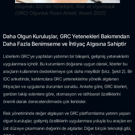
(Kaynak: IDC’nin Yönetişim, Risk ve Uyumluluk
(GRC) Olgunluk Puanı Anketi, Kasım 2021)
Daha Olgun Kuruluşlar, GRC Yetenekleri Bakımından
Daha Fazla Benimseme ve İhtiyaç Algısına Sahiptir
Liderlerin GRC’ye yaptıkları yatırımın bir bileşeni, gelişmiş yeteneklerin
uygulanması içindir. Bu kurumların doğasına uygun olarak, liderler bu
araçların kullanımını desteklemeye çok daha meyillidir (bkz. Şekil 2). Bir
IDC anketinde, katılımcılara GRC yeteneklerine yönelik algılanan
ihtiyaçları ve uygulama durumları soruldu. Ankete göre, GRC liderleri,
geriden takip edenlere göre, otomasyon ve istihbarat özelliklerini
önemli olarak derecelendirmede çok ilerideler.
Risk yönetiminde değer algılayan ve GRC platformlarına yatırım yapan
olgun kuruluşlar, gelişmiş özelliklerin uygulanması yoluyla bu araçları en
üst düzeye çıkarmanın değerini de algılarlar. Diğer birçok teknoloji gibi,