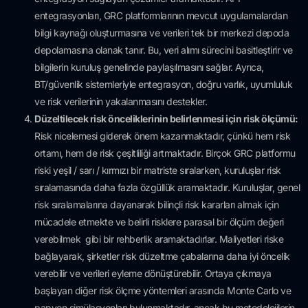
entegrasyonları, GRC platformlarının mevcut uygulamalardan
bilgi kaynağı oluşturmasına ve verileri tek bir merkezi depoda
depolamasına olanak tanır. Bu, veri alımı sürecini basitleştirir ve
bilgilerin kuruluş genelinde paylaşılmasını sağlar. Ayrıca,
BT/güvenlik sistemleriyle entegrasyon, doğru varlık, uyumluluk
ve risk verilerinin yakalanmasını destekler.
Düzeltilecek risk önceliklerinin belirlenmesi için risk ölçümü:
Risk nicelemesi giderek önem kazanmaktadır, çünkü hem risk
ortamı, hem de risk çeşitliliği artmaktadır. Birçok GRC platformu
riski yeşil / sarı / kırmızı bir matriste sıralarken, kuruluşlar risk
sıralamasında daha fazla özgüllük aramaktadır. Kuruluşlar, genel
risk sıralamalarına dayanarak bilinçli risk kararları almak için
mücadele etmekte ve belirli risklere parasal bir ölçüm değeri
verebilmek gibi bir rehberlik aramaktadırlar. Maliyetleri riske
bağlayarak, şirketler risk düzeltme çabalarına daha iyi öncelik
verebilir ve verileri eyleme dönüştürebilir. Ortaya çıkmaya
başlayan diğer risk ölçme yöntemleri arasında Monte Carlo ve
papyon simülasyonları bulunmaktadır, ancak bu metodolojilerin