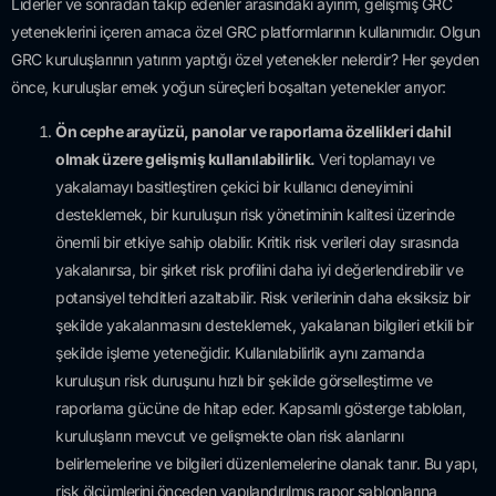
Liderler ve sonradan takip edenler arasındaki ayırım, gelişmiş GRC
yeteneklerini içeren amaca özel GRC platformlarının kullanımıdır. Olgun
GRC kuruluşlarının yatırım yaptığı özel yetenekler nelerdir? Her şeyden
önce, kuruluşlar emek yoğun süreçleri boşaltan yetenekler arıyor:
Ön cephe arayüzü, panolar ve raporlama özellikleri dahil
olmak üzere gelişmiş kullanılabilirlik.
Veri toplamayı ve
yakalamayı basitleştiren çekici bir kullanıcı deneyimini
desteklemek, bir kuruluşun risk yönetiminin kalitesi üzerinde
önemli bir etkiye sahip olabilir. Kritik risk verileri olay sırasında
yakalanırsa, bir şirket risk profilini daha iyi değerlendirebilir ve
potansiyel tehditleri azaltabilir. Risk verilerinin daha eksiksiz bir
şekilde yakalanmasını desteklemek, yakalanan bilgileri etkili bir
şekilde işleme yeteneğidir. Kullanılabilirlik aynı zamanda
kuruluşun risk duruşunu hızlı bir şekilde görselleştirme ve
raporlama gücüne de hitap eder. Kapsamlı gösterge tabloları,
kuruluşların mevcut ve gelişmekte olan risk alanlarını
belirlemelerine ve bilgileri düzenlemelerine olanak tanır. Bu yapı,
risk ölçümlerini önceden yapılandırılmış rapor şablonlarına