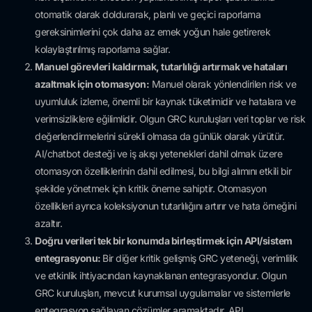
otomatik olarak doldurarak, planlı ve geçici raporlama
gereksinimlerini çok daha az emek yoğun hale getirerek
kolaylaştırılmış raporlama sağlar.
Manuel görevleri kaldırmak, tutarlılığı artırmak ve hataları
azaltmak için otomasyon:
Manuel olarak yönlendirilen risk ve
uyumluluk izleme, önemli bir kaynak tüketimidir ve hatalara ve
verimsizliklere eğilimlidir. Olgun GRC kuruluşları veri toplar ve risk
değerlendirmelerini sürekli olmasa da günlük olarak yürütür.
AI/chatbot desteği ve iş akışı yetenekleri dahil olmak üzere
otomasyon özelliklerinin dahil edilmesi, bu bilgi alımını etkili bir
şekilde yönetmek için kritik öneme sahiptir. Otomasyon
özellikleri ayrıca koleksiyonun tutarlılığını artırır ve hata örneğini
azaltır.
Doğru verileri tek bir konumda birleştirmek için API/sistem
entegrasyonu:
Bir diğer kritik gelişmiş GRC yeteneği, verimlilik
ve etkinlik ihtiyacından kaynaklanan entegrasyondur. Olgun
GRC kuruluşları, mevcut kurumsal uygulamalar ve sistemlerle
entegrasyon sağlayan çözümler aramaktadır. API