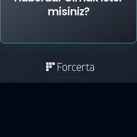
misiniz?
BİZE ULAŞIN
0212-993 01 42
Merkez: Esentepe Mah. Büyükdere Cad. No:201/B44 Şişli
34394 İstanbul
Ar-Ge: Dijitalpark Teknopark Şebboy Sk. No:4 Kat:23