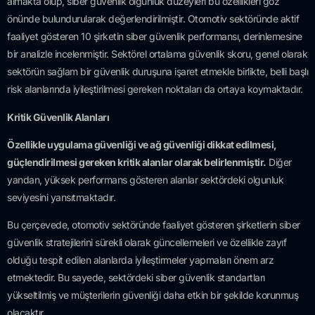
almakta olup, siber güvenlik olgunluk düzeyleri bu özellikleri göz
önünde bulundurularak değerlendirilmiştir. Otomotiv sektöründe aktif
faaliyet gösteren 10 şirketin siber güvenlik performansı, derinlemesine
bir analizle incelenmiştir. Sektörel ortalama güvenlik skoru, genel olarak
sektörün sağlam bir güvenlik duruşuna işaret etmekle birlikte, belli başlı
risk alanlarında iyileştirilmesi gereken noktaları da ortaya koymaktadır.
Kritik Güvenlik Alanları
Özellikle uygulama güvenliği ve ağ güvenliği dikkat edilmesi,
güçlendirilmesi gereken kritik alanlar olarak belirlenmiştir.
Diğer
yandan, yüksek performans gösteren alanlar sektördeki olgunluk
seviyesini yansıtmaktadır.
Bu çerçevede, otomotiv sektöründe faaliyet gösteren şirketlerin siber
güvenlik stratejilerini sürekli olarak güncellemeleri ve özellikle zayıf
olduğu tespit edilen alanlarda iyileştirmeler yapmaları önem arz
etmektedir. Bu sayede, sektördeki siber güvenlik standartları
yükseltilmiş ve müşterilerin güvenliği daha etkin bir şekilde korunmuş
olacaktır.