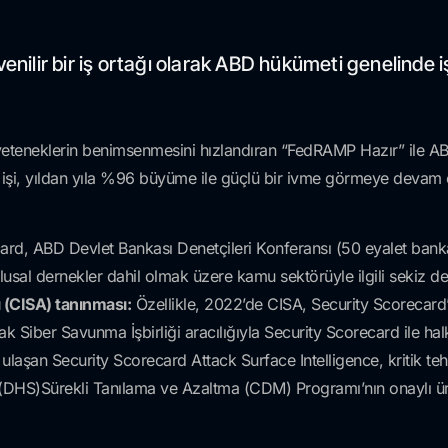
nilir bir iş ortağı olarak ABD hükümeti genelinde iş 
 yeteneklerin benimsenmesini hızlandıran “FedRAMP Hazır” ile AB
işi, yıldan yıla %96 büyüme ile güçlü bir ivme görmeye devam 
rd, ABD Devlet Bankası Denetçileri Konferansı (50 eyalet bankac
lusal dernekler dahil olmak üzere kamu sektörüyle ilgili sekiz der
 (CISA) tanınması:
Özellikle, 2022’de CISA, Security Scorecard’ı
k Siber Savunma İşbirliği aracılığıyla Security Scorecard ile halk
laşan Security Scorecard Attack Surface Intelligence, kritik teh
 (DHS)Sürekli Tanılama ve Azaltma (CDM) Programı’nın onaylı ürü