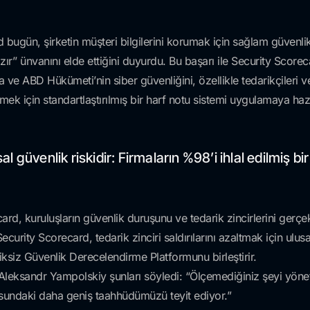
ün, şirketin müşteri bilgilerini korumak için sağlam güvenlik 
r’’ ünvanını elde ettiğini duyurdu. Bu başarı ile Security Scor
ve ABD Hükümeti’nin siber güvenliğini, özellikle tedarikçileri ve s
ek için standartlaştırılmış bir harf notu sistemi uygulamaya hazı
l güvenlik riskidir: Firmaların %98’i ihlal edilmiş bir 
card, kuruluşların güvenlik duruşunu ve tedarik zincirlerini ger
Security Scorecard, tedarik zinciri saldırılarını azaltmak için ulusal
iksiz Güvenlik Derecelendirme Platformunu birleştirir.
Aleksandr Yampolskiy şunları söyledi: “Ölçemediğiniz şeyi yön
nusundaki daha geniş taahhüdümüzü teyit ediyor.”