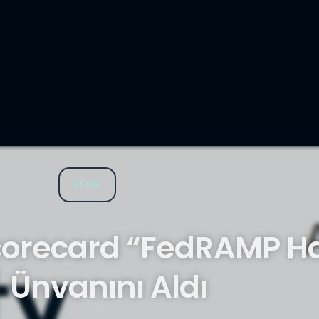
BLOG
corecard “FedRAMP Haz
Ünvanını Aldı