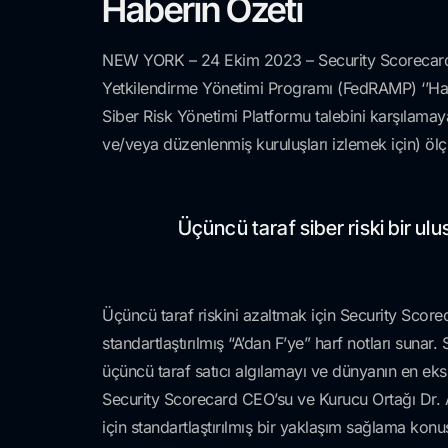
Haberin Özeti
NEW YORK – 24 Ekim 2023 – Security Scorecard bug
Yetkilendirme Yönetimi Programı (FedRAMP) ‘’Hazı
Siber Risk Yönetimi Platformu talebini karşılamaya 
ve/veya düzenlenmiş kuruluşları izlemek için) ölçm
Üçüncü taraf siber riski bir ulusa
Üçüncü taraf riskini azaltmak için Security Score
standartlaştırılmış “A’dan F’ye” harf notları sunar. 
üçüncü taraf satıcı algılamayı ve dünyanın en eks
Security Scorecard CEO’su ve Kurucu Ortağı Dr. 
için standartlaştırılmış bir yaklaşım sağlama ko