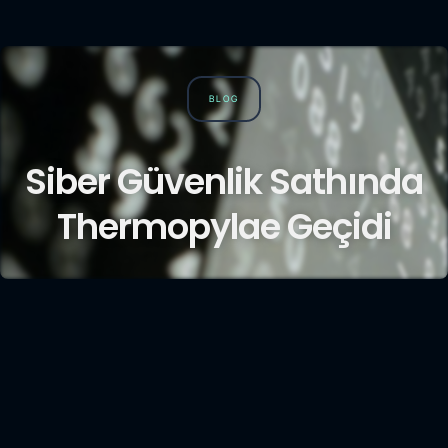
BLOG
Siber Güvenlik Sathında
Thermopylae Geçidi