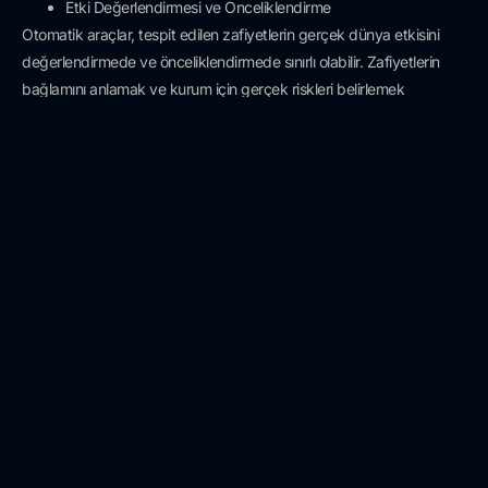
Etki Değerlendirmesi ve Önceliklendirme
Otomatik araçlar, tespit edilen zafiyetlerin gerçek dünya etkisini
değerlendirmede ve önceliklendirmede sınırlı olabilir. Zafiyetlerin
bağlamını anlamak ve kurum için gerçek riskleri belirlemek
açısından insan müdehalesi kritik öneme sahiptir.
Operasyonel Riskler
Bazı otomatize pentest’ler hedef sistemlerde kesintilere veya
performans sorunlarına neden olabilir. Özellikle üretim ortamlarında
dikkatli planlama ve zamanlama gerektirir.
Dış Saldırı Yüzeyi Yönetimi
(EASM, External Attack
Surface Management)