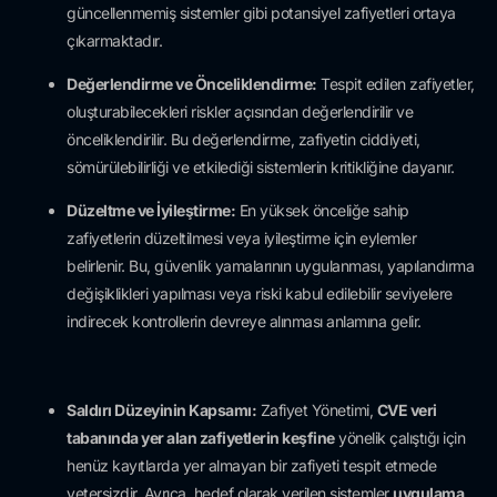
güncellenmemiş sistemler gibi potansiyel zafiyetleri ortaya
çıkarmaktadır.
Değerlendirme ve Önceliklendirme:
Tespit edilen zafiyetler,
oluşturabilecekleri riskler açısından değerlendirilir ve
önceliklendirilir. Bu değerlendirme, zafiyetin ciddiyeti,
sömürülebilirliği ve etkilediği sistemlerin kritikliğine dayanır.
Düzeltme ve İyileştirme:
En yüksek önceliğe sahip
zafiyetlerin düzeltilmesi veya iyileştirme için eylemler
belirlenir. Bu, güvenlik yamalarının uygulanması, yapılandırma
değişiklikleri yapılması veya riski kabul edilebilir seviyelere
indirecek kontrollerin devreye alınması anlamına gelir.
Saldırı Düzeyinin Kapsamı:
Zafiyet Yönetimi,
CVE veri
tabanında yer alan zafiyetlerin keşfine
yönelik çalıştığı için
henüz kayıtlarda yer almayan bir zafiyeti tespit etmede
yetersizdir. Ayrıca, hedef olarak verilen sistemler
uygulama