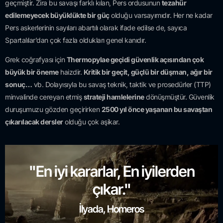
geçmiştir. Zira bu savaşı farklı kılan, Pers ordusunun
tezahür
edilemeyecek büyüklükte bir güç
olduğu varsayımıdır. Her ne kadar
Pers askerlerinin sayıları abartılı olarak ifade edilse de, sayıca
Spartalılar’dan çok fazla oldukları genel kanıdır.
Grek coğrafyası için
Thermopylae geçidi güvenlik açısından çok
büyük bir öneme
haizdir.
Kritik bir geçit, güçlü bir düşman, ağır bir
sonuç…
vb. Dolayısıyla bu savaş teknik, taktik ve prosedürler (TTP)
minvalinde cereyan etmiş
strateji hamlelerine
dönüşmüştür. Güvenlik
duruşumuzu gözden geçirirken
2500 yıl önce yaşanan bu savaştan
çıkarılacak dersler
olduğu çok aşikar.
"En iyi kararlar, En iyilerden
çıkar."
İlyada, Homeros