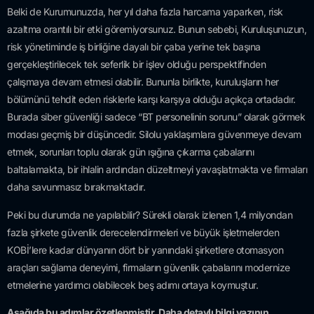
Belki de Kurumunuzda, her yıl daha fazla harcama yaparken, risk
azaltma orantılı bir etki göremiyorsunuz. Bunun sebebi, Kuruluşunuzun,
risk yönetiminde iş birliğine dayalı bir çaba yerine tek başına
gerçekleştirilecek tek seferlik bir işlev olduğu perspektifinden
çalışmaya devam etmesi olabilir. Bununla birlikte, kuruluşların her
bölümünü tehdit eden risklerle karşı karşıya olduğu açıkça ortadadır.
Burada siber güvenliği sadece “BT personelinin sorunu” olarak görmek
modası geçmiş bir düşüncedir. Silolu yaklaşımlara güvenmeye devam
etmek, sorunları toplu olarak gün ışığına çıkarma çabalarını
baltalamakta, bir ihlalin ardından düzeltmeyi yavaşlatmakta ve firmaları
daha savunmasız bırakmaktadır.
Peki bu durumda ne yapılabilir? Sürekli olarak izlenen 1,4 milyondan
fazla şirkete güvenlik derecelendirmeleri ve büyük işletmelerden
KOBİ’lere kadar dünyanın dört bir yanındaki şirketlere otomasyon
araçları sağlama deneyimi, firmaların güvenlik çabalarını modernize
etmelerine yardımcı olabilecek beş adımı ortaya koymuştur.
Aşağıda bu adımlar özetlenmiştir. Daha detaylı bilgi yazının