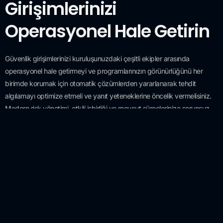
Girişimlerinizi
Operasyonel Hale Getirin
Güvenlik girişimlerinizi kuruluşunuzdaki çeşitli ekipler arasında
operasyonel hale getirmeyi ve programlarınızın görünürlüğünü her
birimde korumak için otomatik çözümlerden yararlanarak tehdit
algılamayı optimize etmeli ve yanıt yeteneklerine öncelik vermelisiniz.
Modern risk yönetimi, etkili işbirliği ve mevcut süreçlerinize sorunsuz
entegrasyon gerektirir. Dahili ekipleriniz ve üçüncü taraflarla işbirliği
içinde çalışarak, kuruluşunuzun mevcut araçlarınızın yatırım getirisini
(ROI) artırmasına, riski azaltmasına ve uyumluluk duruşunuzu
güçlendirmesine olanak tanıyabilirsiniz.
Sonuç
Öncelikle aşağıda bağlantısı verilen e-kitaptaki soru setini yanıtlayarak