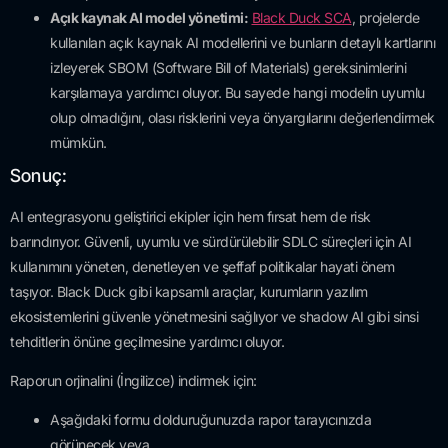
Açık kaynak AI model yönetimi:
Black Duck SCA
, projelerde
kullanılan açık kaynak AI modellerini ve bunların detaylı kartlarını
izleyerek SBOM (Software Bill of Materials) gereksinimlerini
karşılamaya yardımcı oluyor. Bu sayede hangi modelin uyumlu
olup olmadığını, olası risklerini veya önyargılarını değerlendirmek
mümkün.
Sonuç:
AI entegrasyonu geliştirici ekipler için hem fırsat hem de risk
barındırıyor. Güvenli, uyumlu ve sürdürülebilir SDLC süreçleri için AI
kullanımını yöneten, denetleyen ve şeffaf politikalar hayati önem
taşıyor. Black Duck gibi kapsamlı araçlar, kurumların yazılım
ekosistemlerini güvenle yönetmesini sağlıyor ve shadow AI gibi sinsi
tehditlerin önüne geçilmesine yardımcı oluyor.
Raporun orjinalini (İngilizce) indirmek için:
Aşağıdaki formu dolduruğunuzda rapor tarayıcınızda
görünecek veya