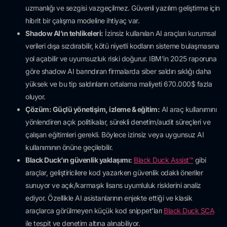
uzmanlığı ve sezgisi vazgeçilmez. Güvenli yazılım geliştirme için
hibrit bir çalışma modeline ihtiyaç var.
Shadow AI’ın tehlikeleri:
İzinsiz kullanılan AI araçları kurumsal
verileri dışa sızdırabilir, kötü niyetli kodların sisteme bulaşmasına
yol açabilir ve uyumsuzluk riski doğurur. IBM’in 2025 raporuna
göre shadow AI barındıran firmalarda siber saldırı sıklığı daha
yüksek ve bu tip saldırıların ortalama maliyeti 670.000$ fazla
oluyor.
Çözüm: Güçlü yönetişim, izleme & eğitim:
AI araç kullanımını
yönlendiren açık politikalar, sürekli denetim/audit süreçleri ve
çalışan eğitimleri gerekli. Böylece izinsiz veya uygunsuz AI
kullanımının önüne geçilebilir.
Black Duck’ın güvenlik yaklaşımı:
Black Duck Assist™
gibi
araçlar, geliştiricilere kod yazarken güvenlik odaklı öneriler
sunuyor ve açık/karmaşık lisans uyumluluk risklerini analiz
ediyor. Özellikle AI asistanlarının enjekte ettiği ve klasik
araçlarca görülmeyen küçük kod snippet’ları
Black Duck SCA
ile tespit ve denetim altına alınabiliyor.