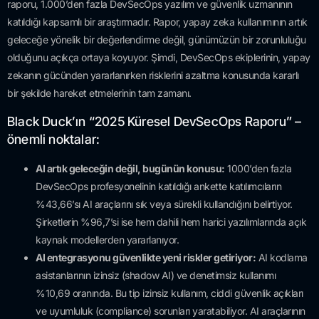
raporu, 1.000’den fazla DevSecOps yazılım ve güvenlik uzmanının
katıldığı kapsamlı bir araştırmadır. Rapor, yapay zeka kullanımının artık
geleceğe yönelik bir değerlendirme değil, günümüzün bir zorunluluğu
olduğunu açıkça ortaya koyuyor. Şimdi, DevSecOps ekiplerinin, yapay
zekanın gücünden yararlanırken risklerini azaltma konusunda kararlı
bir şekilde hareket etmelerinin tam zamanı.
Black Duck’ın “2025 Küresel DevSecOps Raporu” –
önemli noktalar:
AI artık geleceğin değil, bugünün konusu:
1000’den fazla
DevSecOps profesyonelinin katıldığı ankette katılımcıların
%43,66’sı AI araçlarını sık veya sürekli kullandığını belirtiyor.
Şirketlerin %96,7’si ise hem dahili hem harici yazılımlarında açık
kaynak modellerden yararlanıyor.
AI entegrasyonu güvenlikte yeni riskler getiriyor:
AI kodlama
asistanlarının izinsiz (shadow AI) ve denetimsiz kullanımı
%10,69 oranında. Bu tip izinsiz kullanım, ciddi güvenlik açıkları
ve uyumluluk (compliance) sorunları yaratabiliyor. AI araçlarının