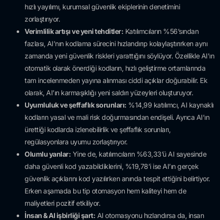
hızlı yayılımı, kurumsal güvenlik ekiplerinin denetimini
zorlaştırıyor.
Verimlilik artışı ve yeni tehditler:
Katılımcıların %56’sından
fazlası, AI’nın kodlama sürecini hızlandırıp kolaylaştırırken aynı
zamanda yeni güvenlik riskleri yarattığını söylüyor. Özellikle AI’ın
otomatik olarak önerdiği kodların, hızlı geliştirme ortamlarında
tam incelenmeden yayına alınması ciddi açıklar doğurabilir. Ek
olarak, AI’ın karmaşıklığı yeni saldırı yüzeyleri oluşturuyor.
Uyumluluk ve şeffaflık sorunları:
%14,99 katılımcı, AI kaynaklı
kodların yasal ve mali risk doğurmasından endişeli. Ayrıca AI’ın
ürettiği kodlarda izlenebilirlik ve şeffaflık sorunları,
regülasyonlara uyumu zorlaştırıyor.
Olumlu yanlar:
Yine de, katılımcıların %63,33’ü AI sayesinde
daha güvenli kod yazabildiklerini, %19,78’i ise AI’ın gerçek
güvenlik açıklarını kod yazılırken anında tespit ettiğini belirtiyor.
Erken aşamada bu tip otomasyon hem kaliteyi hem de
maliyetleri pozitif etkiliyor.
İnsan & AI işbirliği şart:
AI otomasyonu hızlandırsa da, insan