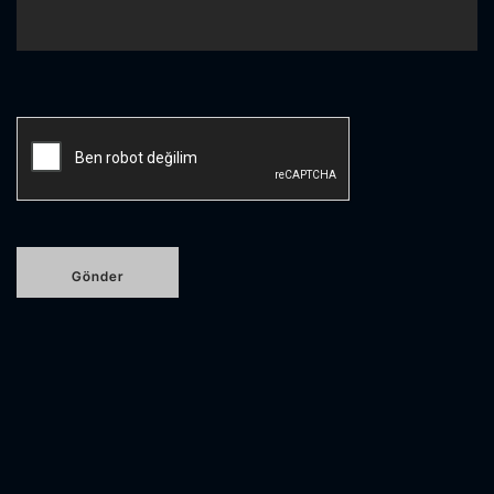
Etiketlendi
Açık kaynak
,
AI
,
Black Duck
,
DevSecOps
,
Uygulama
Güvenliği
,
Yapay Zeka
,
yazılım
,
Yazılım Güvenliği
Bülten ve