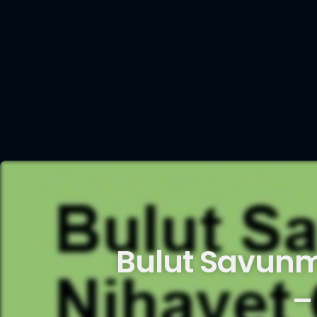
Bulut Savunm
–