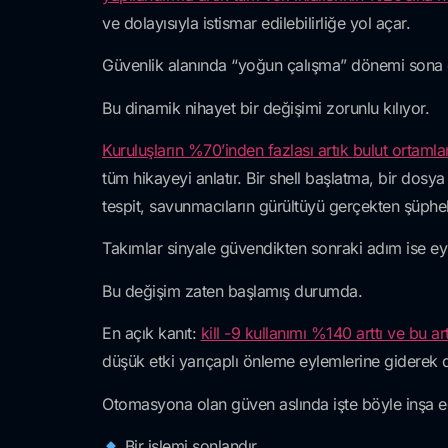
ve dolayısıyla istismar edilebilirliğe yol açar.
Güvenlik alanında “yoğun çalışma” dönemi sona e
Bu dinamik nihayet bir değişimi zorunlu kılıyor.
Kuruluşların %70’inden fazlası artık
bulut ortamla
tüm hikayeyi anlatır. Bir shell başlatma, bir dosya 
tespit, savunmacıların gürültüyü gerçekten şüphe
Takımlar sinyale güvendikten sonraki adım ise e
Bu değişim zaten başlamış durumda.
En açık kanıt:
kill -9 kullanımı %140 arttı ve bu 
düşük etki yarıçaplı önleme eylemlerine giderek 
Otomasyona olan güven aslında işte böyle inşa ed
Bir işlemi sonlandır