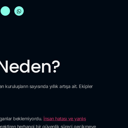
 Neden?
 kuruluşların sayısında yıllık artışa ait. Ekipler
ırganlar beklemiyordu.
İnsan hatası ve yanlış
gerektiren herhangi bir güvenlik süreci gecikmeye