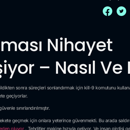
nması Nihayet
iyor – Nasıl Ve
ildikten sonra süreçleri sonlandırmak için kill-9 komutunu kullanan
te geçiyorlar.
venle sınırlandırılmıştır.
arekete geçmek için onlara yeterince güvenmekti. Bu arada sald
neden oluyor
. Tehditler makine hızıyla geliyor. Ve insan girdisi 