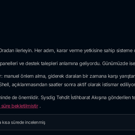
adan ilerleyin. Her adım, karar verme yetkisine sahip sisteme o
 panelleri ve destek talepleri anlamına geliyordu. Günümüzde ise
r: manuel önlem alma, giderek daralan bir zamana karşı yarıştan i
Shell, açıklanmasından saatler sonra aktif olarak istismar ediliyo
inde de önemlidir. Sysdig Tehdit İstihbarat Akışına gönderilen t
süre bekletilmiştir
.
 kısa sürede incelenmiş