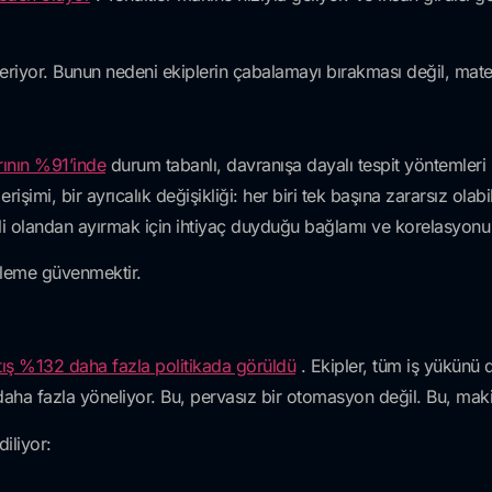
riyor. Bunun nedeni ekiplerin çabalamayı bırakması değil, mate
rının %91’inde
durum tabanlı, davranışa dayalı tespit yöntemleri 
erişimi, bir ayrıcalık değişikliği: her biri tek başına zararsız ola
li olandan ayırmak için ihtiyaç duyduğu bağlamı ve korelasyonu 
yleme güvenmektir.
artış %132 daha fazla politikada görüldü
. Ekipler, tüm iş yükünü d
daha fazla yöneliyor. Bu, pervasız bir otomasyon değil. Bu, mak
iliyor: