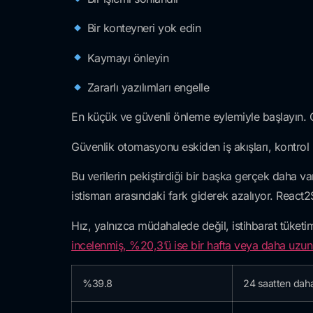
Bir konteyneri yok edin
Kaymayı önleyin
Zararlı yazılımları engelle
En küçük ve güvenli önleme eylemiyle başlayın. Or
Güvenlik otomasyonu eskiden iş akışları, kontrol
Bu verilerin pekiştirdiği bir başka gerçek daha va
istismarı arasındaki fark giderek azalıyor. React2
Hız, yalnızca müdahalede değil, istihbarat tüketim
incelenmiş, %20,3’ü ise bir hafta veya daha uzun 
%39.8
24 saatten daha