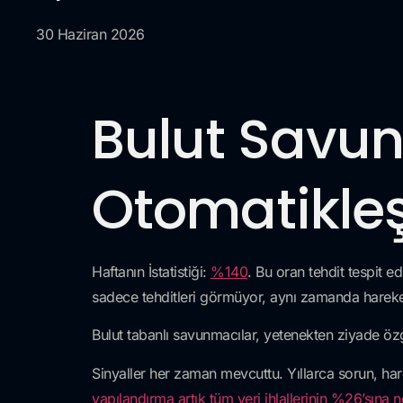
30 Haziran 2026
Bulut Savu
Otomatikleş
Haftanın İstatistiği:
%140
. Bu oran tehdit tespit ed
sadece tehditleri görmüyor, aynı zamanda hareke
Bulut tabanlı savunmacılar, yetenekten ziyade özgü
Sinyaller her zaman mevcuttu. Yıllarca sorun, h
yapılandırma artık tüm veri ihlallerinin %26’sına 