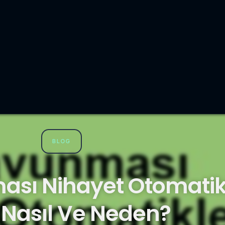
BLOG
ası Nihayet Otomatik
 Nasıl Ve Neden?