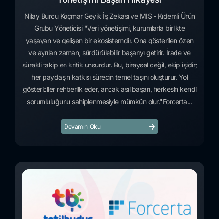
Nilay Burcu Koçmar Geyik İş Zekası ve MIS - Kıdemli Ürün
Grubu Yöneticisi "Veri yönetişimi, kurumlarla birlikte
yaşayan ve gelişen bir ekosistemdir. Ona gösterilen özen
ve ayrılan zaman, sürdürülebilir başarıyı getirir. İrade ve
sürekli takip en kritik unsurdur. Bu, bireysel değil, ekip işidir;
her paydaşın katkısı sürecin temel taşını oluşturur. Yol
göstericiler rehberlik eder, ancak asıl başarı, herkesin kendi
sorumluluğunu sahiplenmesiyle mümkün olur."Forcerta...
Devamını Oku