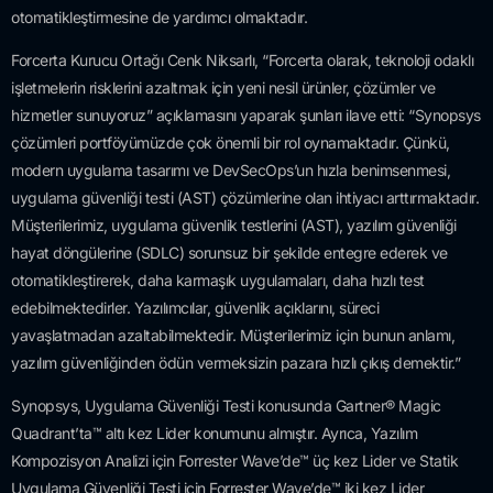
otomatikleştirmesine de yardımcı olmaktadır.
Forcerta Kurucu Ortağı Cenk Niksarlı, “Forcerta olarak, teknoloji odaklı
işletmelerin risklerini azaltmak için yeni nesil ürünler, çözümler ve
hizmetler sunuyoruz” açıklamasını yaparak şunları ilave etti: “Synopsys
çözümleri portföyümüzde çok önemli bir rol oynamaktadır. Çünkü,
modern uygulama tasarımı ve DevSecOps’un hızla benimsenmesi,
uygulama güvenliği testi (AST) çözümlerine olan ihtiyacı arttırmaktadır.
Müşterilerimiz, uygulama güvenlik testlerini (AST), yazılım güvenliği
hayat döngülerine (SDLC) sorunsuz bir şekilde entegre ederek ve
otomatikleştirerek, daha karmaşık uygulamaları, daha hızlı test
edebilmektedirler. Yazılımcılar, güvenlik açıklarını, süreci
yavaşlatmadan azaltabilmektedir. Müşterilerimiz için bunun anlamı,
yazılım güvenliğinden ödün vermeksizin pazara hızlı çıkış demektir.”
Synopsys, Uygulama Güvenliği Testi konusunda Gartner® Magic
Quadrant’ta™ altı kez Lider konumunu almıştır. Ayrıca, Yazılım
Kompozisyon Analizi için Forrester Wave’de™ üç kez Lider ve Statik
Uygulama Güvenliği Testi için Forrester Wave’de™ iki kez Lider