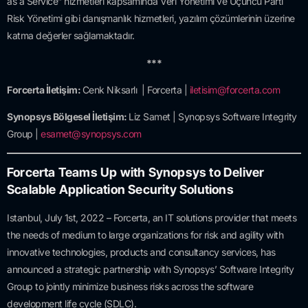
as a Service” hizmetleri kapsamında Veri Yönetimi ve Üçüncü Parti
Risk Yönetimi gibi danışmanlık hizmetleri, yazılım çözümlerinin üzerine
katma değerler sağlamaktadır.
***
Forcerta İletişim:
Cenk Niksarlı | Forcerta |
iletisim@forcerta.com
Synopsys Bölgesel İletişim:
Liz Samet | Synopsys Software Integrity
Group |
esamet@synopsys.com
Forcerta Teams Up with Synopsys to Deliver
Scalable Application Security Solutions
Istanbul, July 1st, 2022 – Forcerta, an IT solutions provider that meets
the needs of medium to large organizations for risk and agility with
innovative technologies, products and consultancy services, has
announced a strategic partnership with Synopsys’ Software Integrity
Group to jointly minimize business risks across the software
development life cycle (SDLC).