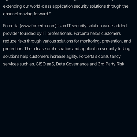
extending our world-class application security solutions through the
channel moving forward.”
Forcerta (www.forcerta.com) is an IT security solution value-added
provider founded by IT professionals. Forcerta helps customers
reduce risks through various solutions for monitoring, prevention, and
protection. The release orchestration and application security testing
solutions help customers increase agility. Forcerta’s consultancy
services such as, CISO aaS, Data Governance and 3rd Party Risk
Management brings added value on top of the software solutions.
***
Forcerta Contact:
Cenk Niksarlı | Forcerta |
iletisim@forcerta.com
Synopsys Regional Contact:
Liz Samet | Synopsys Software Integrity
Group |
esamet@synopsys.com
S