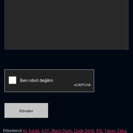
Etiketlendi
AI
,
Assist
,
AST
,
Black Duck
,
Code Sight
,
IDE
,
Yapay Zeka
,