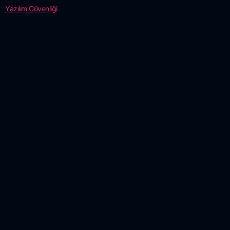
Yazılım Güvenliği
Bülten ve
Makalelerimizden
Haberdar Olmak İster
misiniz?