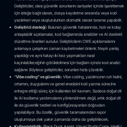
Geliştiriciler, olası güvenlik sorunlarını saniyeler içinde işaretlemek
için isteğe bağlı olarak, dosya kaydetme sırasında veya kod
yazılırken veya oluşturulurken otomatik olarak tarama yapabilir.
Geliştirici desteği:
Bulunan güvenlik hatalarında, hızlı ve kolay
anlaşılabilir açıklamalar, kod bağlamında analizler ve AI destekli
düzeltme önerileri sunulur. Geliştiricilerin CWE açıklamalarını
anlamaya çalışırken zaman kaybetmeleri önlenir. Neyin yanlış
yapıldığı ve aynı hatayı iki kez yapmaktan nasıl
kaçınılabileceğinin görülebilmesi için bağlam içinde kod analizi
sağlanır. Böylece geliştiriciler, sorunları hızla çözebilir.
“
Vibe coding” ve güvenlik:
Vibe coding, yazılımcının ruh halini,
ortamını, duygularını ve genel enerjisini kod yazma sürecine
entegre ettiği süreç için kullanılan bir kavram. Sadece doğal dil
ile AI kodlama yardımcılarını yönlendirmek değil, artık doğal dil
ile de güvenlik testleri ve konfigürasyonları doğrudan
yapılabiliyor. Bu özellik, güvenlik taramalarından rapor
oluşturmaya dek yakın zamanda daha da geliştirilecek.
Kullanılabilirlik:
Black Duck Assist, Visual Studio Code, IntelliJ,