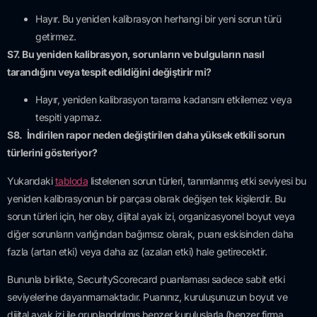
Hayır. Bu yeniden kalibrasyon herhangi bir yeni sorun türü
getirmez.
S7. Bu yeniden kalibrasyon, sorunların ve bulguların nasıl
tarandığını veya tespit edildiğini değiştirir mi?
Hayır, yeniden kalibrasyon tarama kadansını etkilemez veya
tespiti yapmaz.
S8.
İndirilen rapor neden değiştirilen daha yüksek etkili sorun
türlerini gösteriyor?
Yukarıdaki
tabloda
listelenen sorun türleri, tanımlanmış etki seviyesi bu
yeniden kalibrasyonun bir parçası olarak değişen tek kişilerdir. Bu
sorun türleri için, her olay, dijital ayak izi, organizasyonel boyut veya
diğer sorunların varlığından bağımsız olarak, puanı eskisinden daha
fazla (artan etki) veya daha az (azalan etki) hale getirecektir.
Bununla birlikte, SecurityScorecard puanlaması sadece sabit etki
seviyelerine dayanmamaktadır. Puanınız, kuruluşunuzun boyut ve
dijital ayak izi ile gruplandırılmış benzer kuruluşlarla (benzer firma