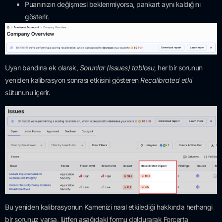
Puanınızın değişmesi beklenmiyorsa, pankart aynı kaldığını
gösterir.
Uyarı bandına ek olarak,
Sorunlar (Issues) tablosu
, her bir sorunun
yeniden kalibrasyon sonrası etkisini gösteren
Recalibrated etki
sütununu içerir.
Bu yeniden kalibrasyonun Karnenizi nasıl etkilediği hakkında herhangi
bir sorunuz varsa, lütfen aşağıdaki formu doldurarak Forcerta