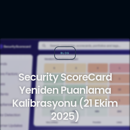
BLOG
Security ScoreCard
Yeniden Puanlama
Kalibrasyonu (21 Ekim
2025)