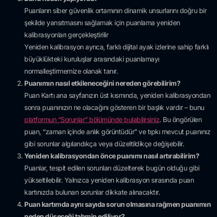
Puanların siber güvenlik ortamının dinamik unsurlarını doğru bir
şekilde yansıtmasını sağlamak için puanlama yeniden
kalibrasyonları gerçekleştirilir
Yeniden kalibrasyon ayrıca, farklı dijital ayak izlerine sahip farklı
büyüklükteki kuruluşlar arasındaki puanlamayı
normalleştirmemize olanak tanır.
Puanımın nasıl etkileneceğini nereden görebilirim?
Puan Kartı ana sayfanızın üst kısmında, yeniden kalibrasyondan
sonra puanınızın ne olacağını gösteren bir başlık vardır – bunu
platformun “Sorunlar” bölümünde bulabilirsiniz
. Bu öngörülen
puan, “zaman içinde anlık görüntüdür” ve tıpkı mevcut puanınız
gibi sorunlar algılandıkça veya düzeltildikçe değişebilir.
Yeniden kalibrasyondan önce puanımı nasıl artırabilirim?
Puanlar, tespit edilen sorunları düzelterek bugün olduğu gibi
yükseltilebilir. Yalnızca yeniden kalibrasyon sırasında puan
kartınızda bulunan sorunlar dikkate alınacaktır.
Puan kartımda aynı sayıda sorun olmasına rağmen puanımın
neden düşeceği tahmin ediliyor?