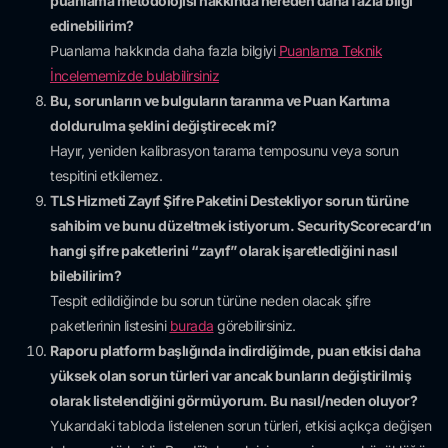
puanlama metodolojisi hakkında nereden daha fazla bilgi
edinebilirim?
Puanlama hakkında daha fazla bilgiyi
Puanlama Teknik
İncelememizde bulabilirsiniz
Bu, sorunların ve bulguların taranma ve Puan Kartıma
doldurulma şeklini değiştirecek mi?
Hayır, yeniden kalibrasyon tarama temposunu veya sorun
tespitini etkilemez.
TLS Hizmeti Zayıf Şifre Paketini Destekliyor sorun türüne
sahibim ve bunu düzeltmek istiyorum. SecurityScorecard’ın
hangi şifre paketlerini “zayıf” olarak işaretlediğini nasıl
bilebilirim?
Tespit edildiğinde bu sorun türüne neden olacak şifre
paketlerinin listesini
burada
görebilirsiniz.
Raporu platform başlığında indirdiğimde, puan etkisi daha
yüksek olan sorun türleri var ancak bunların değiştirilmiş
olarak listelendiğini görmüyorum. Bu nasıl/neden oluyor?
Yukarıdaki tabloda listelenen sorun türleri, etkisi açıkça değişen