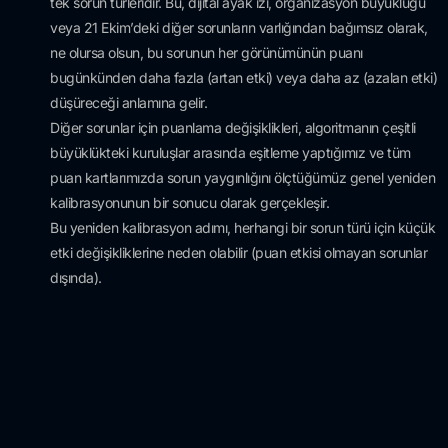
tek sorun türleridir. Bu, dijital ayak izi, organizasyon büyüklüğü
veya 21 Ekim’deki diğer sorunların varlığından bağımsız olarak,
ne olursa olsun, bu sorunun her görünümünün puanı
bugünkünden daha fazla (artan etki) veya daha az (azalan etki)
düşüreceği anlamına gelir.
Diğer sorunlar için puanlama değişiklikleri, algoritmanın çeşitli
büyüklükteki kuruluşlar arasında eşitleme yaptığımız ve tüm
puan kartlarımızda sorun yaygınlığını ölçtüğümüz genel yeniden
kalibrasyonunun bir sonucu olarak gerçekleşir.
Bu yeniden kalibrasyon adımı, herhangi bir sorun türü için küçük
etki değişikliklerine neden olabilir (puan etkisi olmayan sorunlar
dışında).
Kaynak:
Scoring Recalibration October 21, 2025 – Help Center
Sorularınız ve iletişime geçmek için aşağıdaki formu
doldurabilirsiniz:
*
işareti olan alanlar zorunludur
Ad Soyad
*