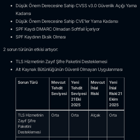
Düşük Önem Derecesine Sahip CVSS v3.0 Güvenlik Açığı Yama
Kadansı
Düşük Önem Derecesine Sahip CVE’ler Yama Kadansı
SPF Kaydı DMARC Olmadan Softfail İçeriyor
SPF Kaydının Eksik Olması
2 sorun türünün etkisi artıyor:
TLS Hizmetinin Zayıf Şifre Paketini Desteklemesi
Alt Kaynak Bütünlüğünün Güvenli Olmayan Uygulanması
Sorun Türü
Mevcut
Yeni
Mevcut
Yeni
Tehdit
Tehdit
İhlal
İhlal
Seviyesi
Seviyesi
Riski
Riski 21
21 Eki
Ekim
2025
2025
TLS Hizmetinin
Orta
Orta
Alçak
Orta
Zayıf Şifre
Paketini
Desteklemesi