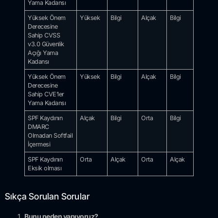
Yama Kadansı
Yüksek Önem
Yüksek
Bilgi
Alçak
Bilgi
Derecesine
Sahip CVSS
v3.0 Güvenlik
Açığı Yama
Kadansı
Yüksek Önem
Yüksek
Bilgi
Alçak
Bilgi
Derecesine
Sahip CVE’ler
Yama Kadansı
SPF Kaydının
Alçak
Bilgi
Orta
Bilgi
DMARC
Olmadan Softfail
İçermesi
SPF Kaydının
Orta
Alçak
Orta
Alçak
Eksik olması
Sıkça Sorulan Sorular
Bunu neden yapıyoruz?