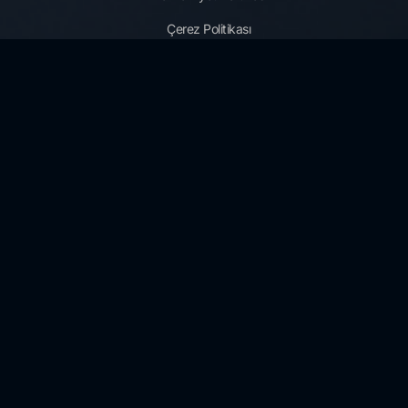
Çerez Politikası
Güvenlik Terimleri Sözlüğü
Forcerta Bilgi Teknolojileri A.Ş ISO/IEC
27001:2022 standardının gereklerine
uygunluğu açısından belgelendirilmiştir.