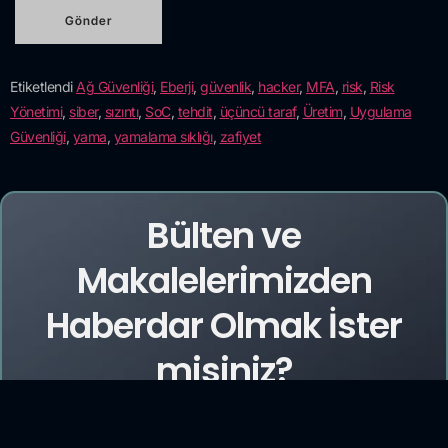
Etiketlendi
Ağ Güvenliği
,
Eberji
,
güvenlik
,
hacker
,
MFA
,
risk
,
Risk
Yönetimi
,
siber
,
sızıntı
,
SoC
,
tehdit
,
üçüncü taraf
,
Üretim
,
Uygulama
Güvenliği
,
yama
,
yamalama sıklığı
,
zafiyet
Bülten ve
Makalelerimizden
Haberdar Olmak İster
misiniz?