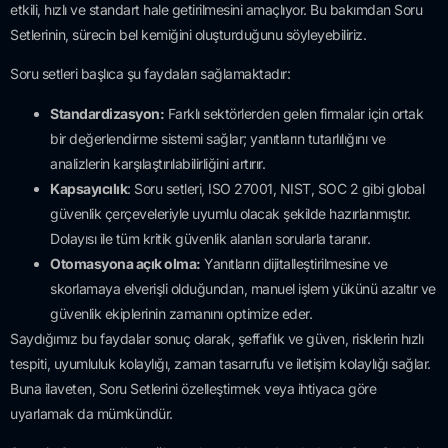
etkili, hızlı ve standart hale getirilmesini amaçlıyor. Bu bakımdan Soru
Setlerinin, sürecin bel kemiğini oluşturduğunu söyleyebiliriz.
Soru setleri başlıca şu faydaları sağlamaktadır:
Standardizasyon:
Farklı sektörlerden gelen firmalar için ortak
bir değerlendirme sistemi sağlar; yanıtların tutarlılığını ve
analizlerin karşılaştırılabilirliğini artırır.
Kapsayıcılık
: Soru setleri, ISO 27001, NIST, SOC 2 gibi global
güvenlik çerçeveleriyle uyumlu olacak şekilde hazırlanmıştır.
Dolayısı ile tüm kritik güvenlik alanları sorularla taranır.
Otomasyona açık olma:
Yanıtların dijitalleştirilmesine ve
skorlamaya elverişli olduğundan, manuel işlem yükünü azaltır ve
güvenlik ekiplerinin zamanını optimize eder.
Saydığımız bu faydalar sonuç olarak, şeffaflık ve güven, risklerin hızlı
tespiti, uyumluluk kolaylığı, zaman tasarrufu ve iletişim kolaylığı sağlar.
Buna ilaveten, Soru Setlerini özelleştirmek veya ihtiyaca göre
uyarlamak da mümkündür.