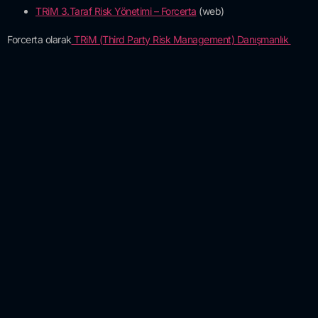
TRiM 3.Taraf Risk Yönetimi – Forcerta
(web)
Forcerta olarak
TRiM (Third Party Risk Management) Danışmanlık ​
Hizmetimiz
ile TPRM için üçüncü partilerin takip edilmesi konusunda
önemli bir yükü de üstlenerek müşterilerimizin işini kolaylaştırıyoruz.
Siz de kurumunuzun ve kurumunuza ürün ve hizmet sağlayan
3.tarafların siber güvenlik risklerini yönetmek istiyorsanız,
sunabileceğimiz TRiM hizmetimizle ilgili bilgi almak için formumuzu
doldurmanızı rica ederiz.
*
işareti olan alanlar zorunludur
Full Name
*
Phone
*