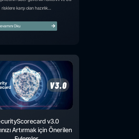
risklere karşı olan hazırlık...
evamını Oku
curityScorecard v3.0
ınızı Artırmak için Önerilen
Eylemler