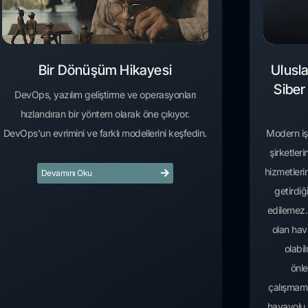
Bir Dönüşüm Hikayesi
Ulusla
Siber
DevOps, yazılım geliştirme ve operasyonları
hızlandıran bir yöntem olarak öne çıkıyor.
DevOps'un evrimini ve farklı modellerini keşfedin.
Modern iş
şirketler
hizmetlerin
Devamını Oku
getirdiğ
edilemez. 
olan hava
olabi
önle
çalışmamı
havayolu ş