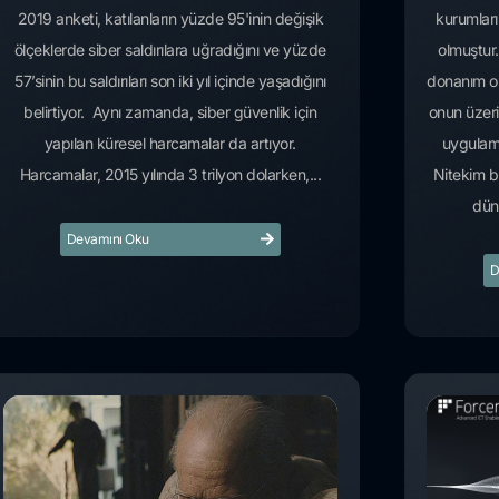
2019 anketi, katılanların yüzde 95'inin değişik
kurumları
ölçeklerde siber saldırılara uğradığını ve yüzde
olmuştur.
57’sinin bu saldırıları son iki yıl içinde yaşadığını
donanım on
belirtiyor. Aynı zamanda, siber güvenlik için
onun üzeri
yapılan küresel harcamalar da artıyor.
uygulama
Harcamalar, 2015 yılında 3 trilyon dolarken,...
Nitekim b
dün
Devamını Oku
D