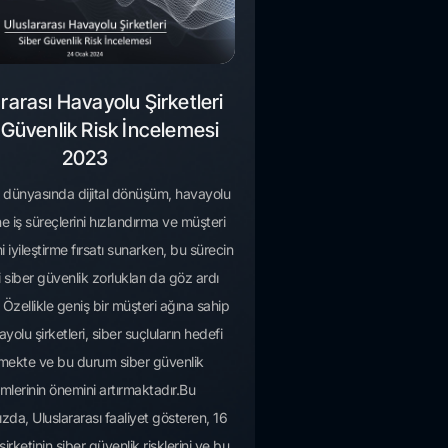
rarası Havayolu Şirketleri
 Güvenlik Risk İncelemesi
2023
 dünyasında dijital dönüşüm, havayolu
ine iş süreçlerini hızlandırma ve müşteri
i iyileştirme fırsatı sunarken, bu sürecin
i siber güvenlik zorlukları da göz ardı
Özellikle geniş bir müşteri ağına sahip
yolu şirketleri, siber suçluların hedefi
lmekte ve bu durum siber güvenlik
mlerinin önemini artırmaktadır.Bu
zda, Uluslararası faaliyet gösteren, 16
irketinin siber güvenlik risklerini ve bu