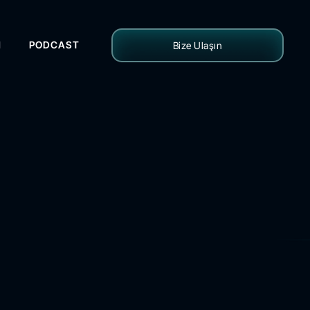
H
PODCAST
Bize Ulaşın