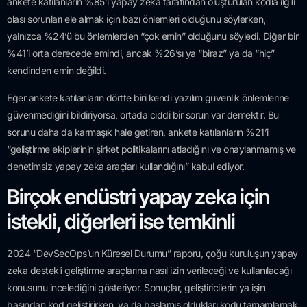
ankete katılanların %85’i yapay zeka tarafından oluşturulan kodla ilgili
olası sorunları ele almak için bazı önlemleri olduğunu söylerken,
yalnızca %24’ü bu önlemlerden “çok emin” olduğunu söyledi. Diğer bir
%41’i orta derecede emindi, ancak %26’sı ya “biraz” ya da “hiç”
kendinden emin değildi.
Eğer ankete katılanların dörtte biri kendi yazılım güvenlik önlemlerine
güvenmediğini bildiriyorsa, ortada ciddi bir sorun var demektir. Bu
sorunu daha da karmaşık hale getiren, ankete katılanların %21’i
“geliştirme ekiplerinin şirket politikalarını atladığını ve onaylanmamış ve
denetimsiz yapay zeka araçları kullandığını” kabul ediyor.
Birçok endüstri yapay zeka için
istekli, diğerleri ise temkinli
2024 “DevSecOps’un Küresel Durumu” raporu, çoğu kuruluşun yapay
zeka destekli geliştirme araçlarına nasıl izin verileceği ve kullanılacağı
konusunu incelediğini gösteriyor. Sonuçlar, geliştiricilerin ya işin
başından kod geliştirirken, ya da başlamış oldukları kodu tamamlamak