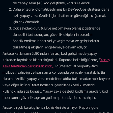
de Yapay zeka (AI) kod geliştirme, konusu eklendi.
Daha entegre, otomatikleştirilmiş bir DevSecOps stratejisi, daha
hızlı, yapay zeka özellikli işlem hatlarının güvenliğini sağlamak
için çok önemlidir.
Çok sayıdaki gürültülü ve net olmayan (yanlış pozitifler de
denebilir) test sonuçları, güvenlik ekiplerinin sorunları
önceliklendirme becerisini yavaşlatmaya ve geliştiricilerin
düzeltme iş akışlarını engellemeye devam ediyor.
Ankete katılanların %90’ından fazlası, kod geliştirmede yapay
zekadan faydalandıklarını doğruladı. Raporda belirtildiği üzere, “
Yapay
zeka tarafından oluşturulan kod”,
IP [intellectual property=fikri
mülkiyet] sahipliği ve lisanslama konusunda belirsizlik yaratabilir. Bu
durum, özellikle yapay zeka modelinde atıfta bulunmadan açık kaynak
veya diğer üçüncü taraf kodlarını içerebilecek veri kümelerini
kullandığında söz konusu. Yapay zeka destekli kodlama araçları, kod
tabanlarına güvenlik açıkları getirme potansiyeline de sahiptir.
Ancak birçok kuruluş henüz bu riskleri ele almıyor. Rapora göre,