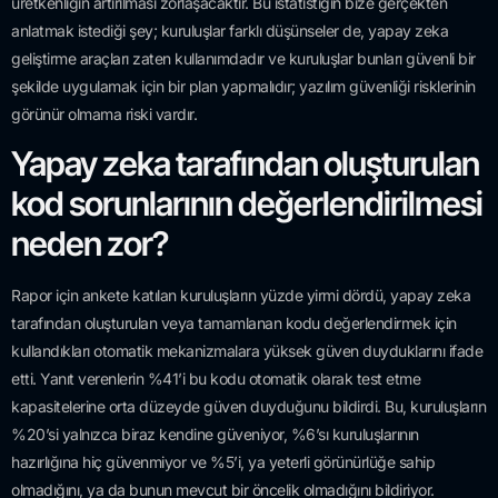
üretkenliğin artırılması zorlaşacaktır. Bu istatistiğin bize gerçekten
anlatmak istediği şey; kuruluşlar farklı düşünseler de, yapay zeka
geliştirme araçları zaten kullanımdadır ve kuruluşlar bunları güvenli bir
şekilde uygulamak için bir plan yapmalıdır; yazılım güvenliği risklerinin
görünür olmama riski vardır.
Yapay zeka tarafından oluşturulan
kod sorunlarının değerlendirilmesi
neden zor?
Rapor için ankete katılan kuruluşların yüzde yirmi dördü, yapay zeka
tarafından oluşturulan veya tamamlanan kodu değerlendirmek için
kullandıkları otomatik mekanizmalara yüksek güven duyduklarını ifade
etti. Yanıt verenlerin %41’i bu kodu otomatik olarak test etme
kapasitelerine orta düzeyde güven duyduğunu bildirdi. Bu, kuruluşların
%20’si yalnızca biraz kendine güveniyor, %6’sı kuruluşlarının
hazırlığına hiç güvenmiyor ve %5’i, ya yeterli görünürlüğe sahip
olmadığını, ya da bunun mevcut bir öncelik olmadığını bildiriyor.