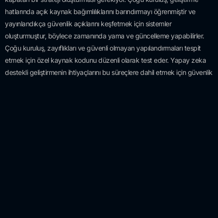
hatlarında açık kaynak bağımlılıklarını barındırmayı öğrenmiştir ve
yayınlandıkça güvenlik açıklarını keşfetmek için sistemler
oluşturmuştur, böylece zamanında yama ve güncelleme yapabilirler.
Çoğu kuruluş, zayıflıkları ve güvenli olmayan yapılandırmaları tespit
etmek için özel kaynak kodunu düzenli olarak test eder. Yapay zeka
destekli geliştirmenin ihtiyaçlarını bu süreçlere dahil etmek için güvenlik
ve geliştirme ekipleri, her grubun verimlilik ve güvenilirlik ihtiyaçlarını
karşılayan bir DevSecOps araç seti kullanarak işbirliği yapmalıdır.
“DevSecOps’un Küresel Durumu” raporu tarafından toplanan veriler,
DevSecOps programınızı güvenli ve hızlı bir şekilde geliştirmeniz için
dört temel yol olduğunu göstermektedir.
Geliştiricilerle bulundukları ortamda buluşun.
Doğrudan
geliştirme araçlarına ve iş akışlarına yönelik testler ve içgörüler
oluşturarak, güvenliği sorunsuz hale getirir ve geliştiricilerin
güvenliği atlatma isteğini en aza indirebilirsiniz.
Yığın genelinde testi entegre edin ve otomatikleştirin.
Risk