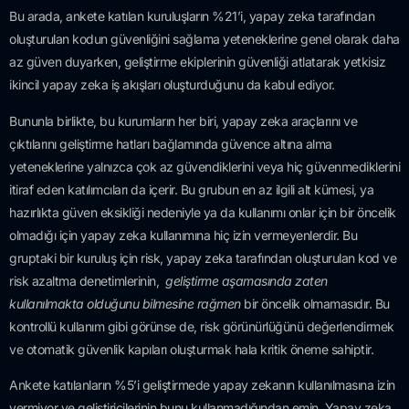
Bu arada, ankete katılan kuruluşların %21’i, yapay zeka tarafından
oluşturulan kodun güvenliğini sağlama yeteneklerine genel olarak daha
az güven duyarken, geliştirme ekiplerinin güvenliği atlatarak yetkisiz
ikincil yapay zeka iş akışları oluşturduğunu da kabul ediyor.
Bununla birlikte, bu kurumların her biri, yapay zeka araçlarını ve
çıktılarını geliştirme hatları bağlamında güvence altına alma
yeteneklerine yalnızca çok az güvendiklerini veya hiç güvenmediklerini
itiraf eden katılımcıları da içerir. Bu grubun en az ilgili alt kümesi, ya
hazırlıkta güven eksikliği nedeniyle ya da kullanımı onlar için bir öncelik
olmadığı için yapay zeka kullanımına hiç izin vermeyenlerdir. Bu
gruptaki bir kuruluş için risk, yapay zeka tarafından oluşturulan kod ve
risk azaltma denetimlerinin,
geliştirme aşamasında zaten
kullanılmakta olduğunu bilmesine rağmen
bir öncelik olmamasıdır. Bu
kontrollü kullanım gibi görünse de, risk görünürlüğünü değerlendirmek
ve otomatik güvenlik kapıları oluşturmak hala kritik öneme sahiptir.
Ankete katılanların %5’i geliştirmede yapay zekanın kullanılmasına izin
vermiyor ve geliştiricilerinin bunu kullanmadığından emin. Yapay zeka