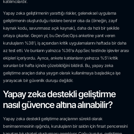
katılımcılardır.
Yapay zeka geliştirmenin yarattığı riskler, geleneksel uygulama
geliştirmenin oluşturduğu risklere benzer olsa da (örneğin, zayıf
kaynak kodu, savunmasız açık kaynak), daha da hızlı bir şekilde
ortaya çıkarlar. Geçen yıl, bu DevSecOps anketine yanıt veren
kuruluşların %38’i, iş açısından kritik uygulamalarını haftada bir daha
az test etti. Ve bunların yalnızca %36’sı AppSec testinde işlevler arası
ekipleri içeriyordu. Ayrıca, ankete katılanların yalnızca %5’i kritik
sorunları bir hafta içinde çözebildiğini bildirdi. Bu, yapay zeka
geliştirme araçları daha yaygın olarak kullanılmaya başladıkça işe
yarayacak bir güvenlik duruşu değildir.
Yapay zeka destekli geliştirme
nasıl güvence altına alınabilir?
Yapay zeka destekli geliştirme araçlarının sürekli olarak
benimsenmesinin ışığında, kuruluşların bir saldırı için fırsat penceresini
kapatan bir strateji oluşturması gerekiyor. Çoğu kuruluş, geliştirme