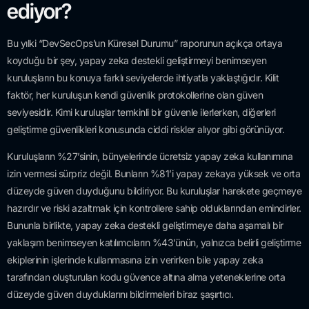
ediyor?
Bu yılki “DevSecOps’un Küresel Durumu” raporunun açıkça ortaya
koyduğu bir şey, yapay zeka destekli geliştirmeyi benimseyen
kuruluşların bu konuya farklı seviyelerde ihtiyatla yaklaştığıdır. Kilit
faktör, her kuruluşun kendi güvenlik protokollerine olan güven
seviyesidir. Kimi kuruluşlar temkinli bir güvenle ilerlerken, diğerleri
geliştirme güvenlikleri konusunda ciddi riskler alıyor gibi görünüyor.
Kuruluşların %27’sinin, bünyelerinde ücretsiz yapay zeka kullanımına
izin vermesi sürpriz değil. Bunların %81’i yapay zekaya yüksek ve orta
düzeyde güven duyduğunu bildiriyor. Bu kuruluşlar harekete geçmeye
hazırdır ve riski azaltmak için kontrollere sahip olduklarından emindirler.
Bununla birlikte, yapay zeka destekli geliştirmeye daha aşamalı bir
yaklaşım benimseyen katılımcıların %43’ünün, yalnızca belirli geliştirme
ekiplerinin işlerinde kullanmasına izin verirken bile yapay zeka
tarafından oluşturulan kodu güvence altına alma yeteneklerine orta
düzeyde güven duyduklarını bildirmeleri biraz şaşırtıcı.