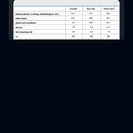
Modern İşletmede Risk ve Uyum
Programlarını Bir Sonraki Seviyeye Taşımak
(GRC)
Risk evreni büyüyor ve kuruluşların yönetmesi için giderek
daha karmaşık hale geliyor. Organizasyonun içinden gelen
tehditler, üçüncü taraf riskinin yanı sıra çevresel, sosyal ve
yönetişim (ESG) gibi yeni risk alanlarıyla birleştirilmektedir.
Bu büyüyen risk ortamını karmaşıklaştıran, hızla değişen bir
düzenleyici ortam, sürekli veri alımına duyulan ihtiyaç ve
kurumsal performansı doğrulama gereksinimleridir.