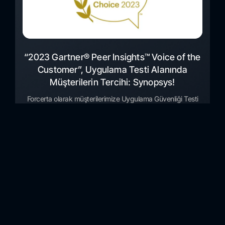
“2023 Gartner® Peer Insights™ Voice of the
Customer”, Uygulama Testi Alanında
Müşterilerin Tercihi: Synopsys!
Forcerta olarak müşterilerimize Uygulama Güvenliği Testi
için sağladığımız Synopsys çözümleri, “2023 Gartner®
Peer Insights™ Voice of the Customer (Müşterinin Sesi)”
tarafından, uygulama testi alanında “Müşterilerin Tercihi”
olarak belirlendi. Bu tanımlama, Ekim 2023 itibarıyla,
doğrulanmış 59 son kullanıcıdan gelen geri bildirimlere ve
de recelendirmelere dayalı olarak, Synopsys’i bu pazardaki
satıcı firmalar arasından öne çıkartmaktadır. Geri bildirim
veren müşteriler, genel olarak, 5 üzerinden 4,6 puan...
Devamını Oku