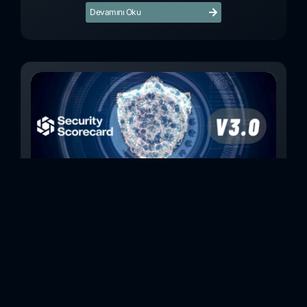
Devamını Oku
SecurityScorecard v3.0 Skorlarınızı
Artırmak için Önerilen Eylemler
V3.0’da daha önceki skorlamada bilgi amaçlı olarak
sınıflandırılan tespitlerin de değerlendirmeye dahil olması,
vb. farklılıklar nedeniyle, birçok firmanın skorlarında düşüş
gözlemlenmektedir.