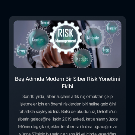
Beş Adımda Modern Bir Siber Risk Yönetimi
Ekibi
Son 10 yılda, siber suçların artık niş olmaktan çıkıp
işletmeler için en önemli risklerden biri haline geldiğini
rahatlıkla söyleyebiliriz. Belki de okudunuz, Deloitte'un
siberin geleceğine ilişkin 2019 anketi, katılanların yüzde
95'inin değişik ölçeklerde siber saldırılara uğradığını ve
yüzde 57’sinin bu saldırıları son iki yıl içinde yaşadığını