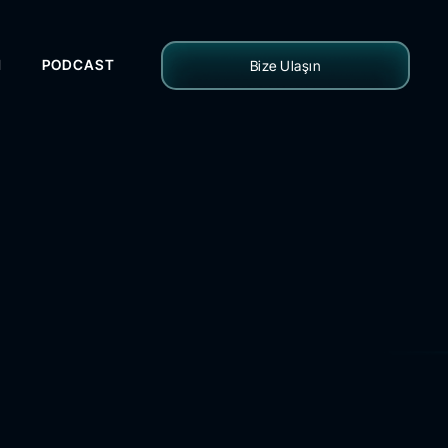
H
PODCAST
Bize Ulaşın