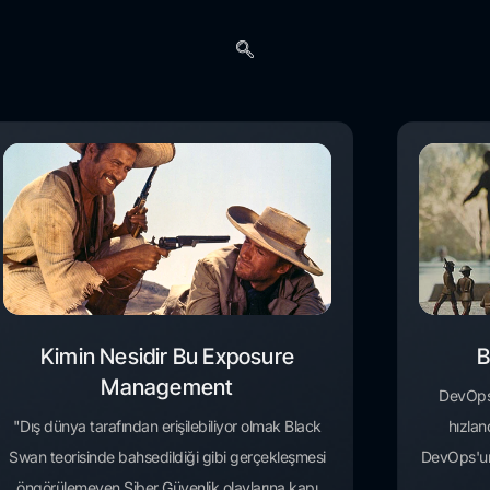
Kimin Nesidir Bu Exposure
B
Management
DevOps,
"Dış dünya tarafından erişilebiliyor olmak Black
hızlan
Swan teorisinde bahsedildiği gibi gerçekleşmesi
DevOps'un 
öngörülemeyen Siber Güvenlik olaylarına kapı