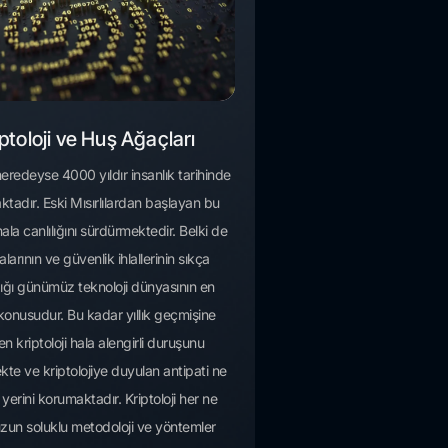
ptoloji ve Huş Ağaçları
 neredeyse 4000 yıldır insanlık tarihinde
ktadır. Eski Mısırlılardan başlayan bu
ala canlılığını sürdürmektedir. Belki de
şalarının ve güvenlik ihlallerinin sıkça
ğı günümüz teknoloji dünyasının en
konusudur. Bu kadar yıllık geçmişine
n kriptoloji hala alengirli duruşunu
kte ve kriptolojiye duyulan antipati ne
 yerini korumaktadır. Kriptoloji her ne
zun soluklu metodoloji ve yöntemler