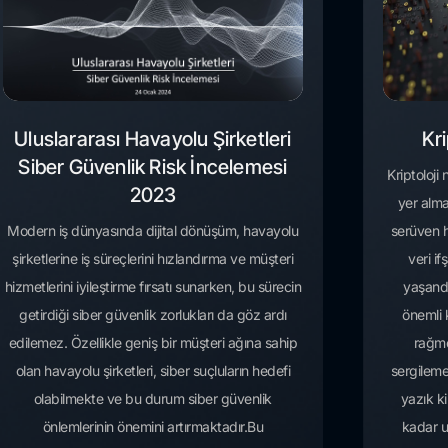
Uluslararası Havayolu Şirketleri
Kri
Siber Güvenlik Risk İncelemesi
Kriptoloji
2023
yer alma
Modern iş dünyasında dijital dönüşüm, havayolu
serüven h
şirketlerine iş süreçlerini hızlandırma ve müşteri
veri if
hizmetlerini iyileştirme fırsatı sunarken, bu sürecin
yaşandı
getirdiği siber güvenlik zorlukları da göz ardı
önemli 
edilemez. Özellikle geniş bir müşteri ağına sahip
rağme
olan havayolu şirketleri, siber suçluların hedefi
sergileme
olabilmekte ve bu durum siber güvenlik
yazık ki
önlemlerinin önemini artırmaktadır.Bu
kadar u