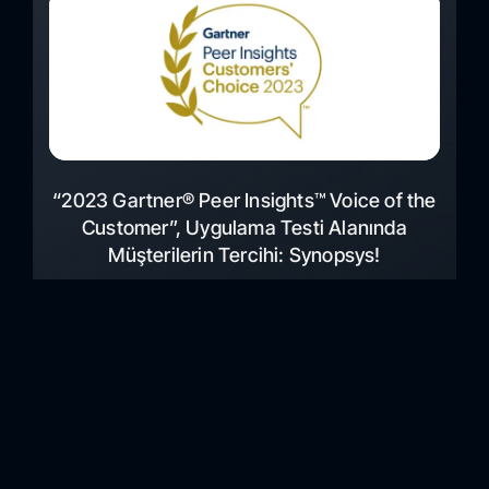
“2023 Gartner® Peer Insights™ Voice of the
Customer”, Uygulama Testi Alanında
Müşterilerin Tercihi: Synopsys!
Forcerta olarak müşterilerimize Uygulama Güvenliği Testi
için sağladığımız Synopsys çözümleri, “2023 Gartner®
Peer Insights™ Voice of the Customer (Müşterinin Sesi)”
tarafından, uygulama testi alanında “Müşterilerin Tercihi”
olarak belirlendi. Bu tanımlama, Ekim 2023 itibarıyla,
doğrulanmış 59 son kullanıcıdan gelen geri bildirimlere ve
de recelendirmelere dayalı olarak, Synopsys’i bu pazardaki
satıcı firmalar arasından öne çıkartmaktadır. Geri bildirim