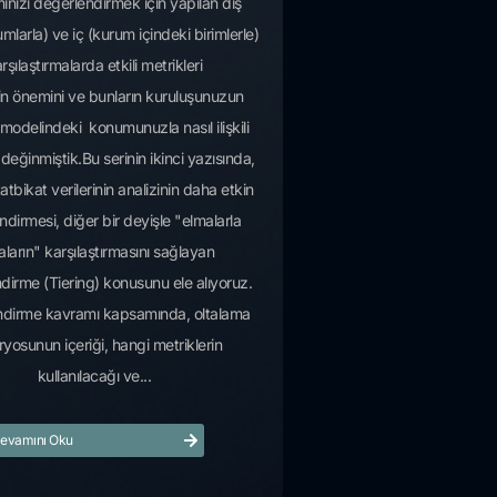
ınızı değerlendirmek için yapılan dış
mlarla) ve iç (kurum içindeki birimlerle)
rşılaştırmalarda etkili metrikleri
n önemini ve bunların kuruluşunuzun
modelindeki konumunuzla nasıl ilişkili
eğinmiştik.Bu serinin ikinci yazısında,
atbikat verilerinin analizinin daha etkin
dirmesi, diğer bir deyişle "elmalarla
aların" karşılaştırmasını sağlayan
dirme (Tiering) konusunu ele alıyoruz.
ndirme kavramı kapsamında, oltalama
yosunun içeriği, hangi metriklerin
kullanılacağı ve...
evamını Oku