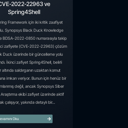
CVE-2022-22963 ve
Spring4Shell
ing Framework için iki kritik zaafiyet
du. Synopsys Black Duck Knowledge
de BDSA-2022-0850 numarasıyla takip
rinci zafiyete (CVE-2022-22963) çözüm
ck Duck üzerinde bir güncelleme yolu
dı. İkinci zafiyet Spring4Shell, belirli
ar altında saldırganın uzaktan komut
sına imkan veriyor. Bunun için henüz bir
mlanmış değil, ancak Synopsys Siber
Araştırma ekibi zafiyet üzerinde aktif
ak çalışıyor, yakında detaylı bir...
evamını Oku