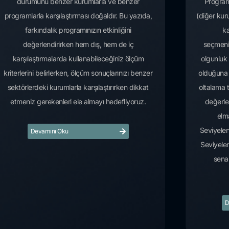
durumunu benzer kurumlarla ve benzer
Program
programlarla karşılaştırması doğaldır. Bu yazıda,
(diğer kuru
farkındalık programınızın etkinliğini
ka
değerlendirirken hem dış, hem de iç
seçmeni
karşılaştırmalarda kullanabileceğiniz ölçüm
olgunluk 
kriterlerini belirlerken, ölçüm sonuçlarınızı benzer
olduğuna d
sektörlerdeki kurumlarla karşılaştırırken dikkat
oltalama t
etmeniz gerekenleri ele almayı hedefliyoruz.
değerlen
elm
Seviyelen
Devamını Oku
Seviyele
senar
D