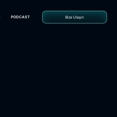
H
PODCAST
Bize Ulaşın