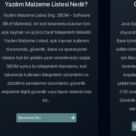
Yazılım Malzeme Listesi Nedir?
Yazılım Malzeme Listesi (İng. SBOM – Software
Bill of Materials), bir kod tabanında bulunan tüm
Java Spr
açık kaynak ve üçüncü taraf bileşenlerin listesidir.
duyurul
Yazılım Malzeme Listesi, açık kaynak kullanımı
Base için
durumunda, güvenlik, lisans ve operasyonel
edilen bi
risklere hızlı bir şekilde yanıt verebilmenizi sağlar.
için Bla
SBOM ayrıca bu bileşenlerin lisanslarını, kod
tanımlan
tabanında kullanılan bileşenlerin sürümlerini ve
koşull
düzeltme yamalarının durumlarını, güvenlik
çalıştırma
ekiplerinin ilişkili güvenlik veya lisans risklerini hızlı
CVE tanı
bir...
Güvenlik 
olar
Devamını Oku
D