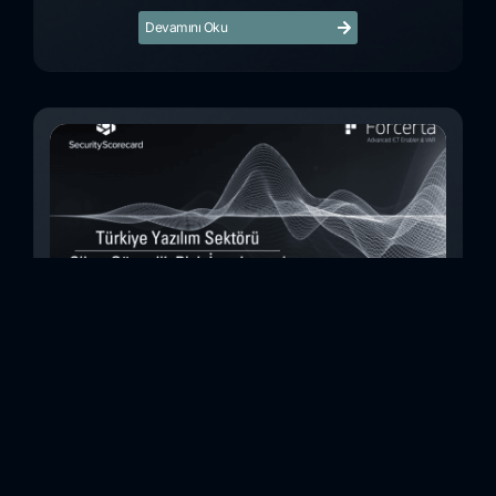
Devamını Oku
Türkiye Yazılım Sektörü Siber Güvenlik Risk
İncelemesi (Kasım 2023)
Bu çalışmada, Security Scorecard platformunu kullanarak,
Türkiye’de faaliyet gösteren 8teknoloji yazılım şirketinin
siber güvenlik olgunluk düzeylerini inceledik. Elde
ettiğimizdetaylı bulguları analiz ederek, ülkemiz yazılım