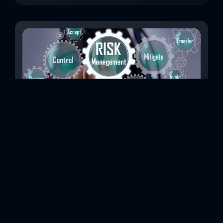
Beş Adımda Modern Bir Siber Risk Yönetimi
Ekibi
Son 10 yılda, siber suçların artık niş olmaktan çıkıp
işletmeler için en önemli risklerden biri haline geldiğini
rahatlıkla söyleyebiliriz. Belki de okudunuz, Deloitte'un
siberin geleceğine ilişkin 2019 anketi, katılanların yüzde
95'inin değişik ölçeklerde siber saldırılara uğradığını ve
yüzde 57’sinin bu saldırıları son iki yıl içinde yaşadığını