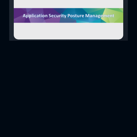
Application Security Posture Management
(ASPM)
Dilimize, “Uygulama Güvenliği Duruş Yönetimi” olarak
çevirebileceğimizi Application Security Posture
Management (kısaca ASPM), yazılım geliştirme yaşam
döngüsü boyunca, geliştirmeden dağıtıma kadar güvenlik
açıklarını tanımlamak, ilişkilendirmek ve önceliklendirmek
için tek bir doğruluk kaynağı sağlayan, uygulama
güvenliğine (AppSec) yönelik bütünsel bir yaklaşımdır.
ASPM çözümleri, sorun yorumlamayı, önceliklendirmeyi ve
düzeltmeyi basitleştirmek için çeşitli kaynaklardan gelen