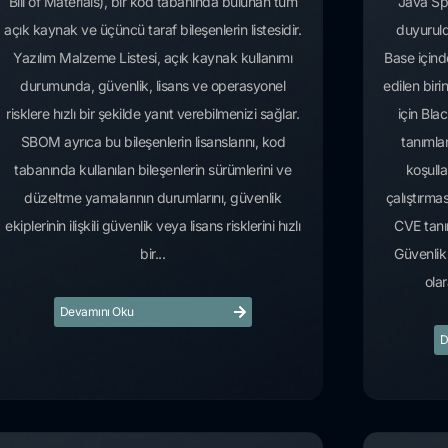
Bill of Materials), bir kod tabanında bulunan tüm
Java Spr
açık kaynak ve üçüncü taraf bileşenlerin listesidir.
duyurul
Yazılım Malzeme Listesi, açık kaynak kullanımı
Base için
durumunda, güvenlik, lisans ve operasyonel
edilen bi
risklere hızlı bir şekilde yanıt verebilmenizi sağlar.
için Bla
SBOM ayrıca bu bileşenlerin lisanslarını, kod
tanımlan
tabanında kullanılan bileşenlerin sürümlerini ve
koşull
düzeltme yamalarının durumlarını, güvenlik
çalıştırma
ekiplerinin ilişkili güvenlik veya lisans risklerini hızlı
CVE tanı
bir...
Güvenlik 
olar
Devamını Oku
D