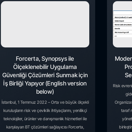
Forcerta, Synopsys ile
Moder
Ölçeklenebilir Uygulama
Pr
Güvenliği Çözümleri Sunmak için
Se
İş Birliği Yapıyor (English version
Risk evren
below)
gid
İstanbul, 1 Temmuz 2022 – Orta ve büyük ölçekli
Organizas
kuruluşların risk ve çeviklik ihtiyaçlarını, yenilikçi
taraf 
teknolojiler, ürünler ve danışmanlık hizmetleri ile
yönet
karşılayan BT çözümleri sağlayıcısı Forcerta,
birleşt