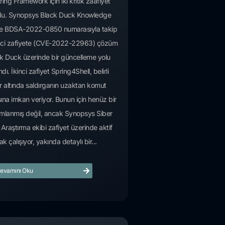
ing Framework için iki kritik zaafiyet
du. Synopsys Black Duck Knowledge
de BDSA-2022-0850 numarasıyla takip
rinci zafiyete (CVE-2022-22963) çözüm
ck Duck üzerinde bir güncelleme yolu
dı. İkinci zafiyet Spring4Shell, belirli
ar altında saldırganın uzaktan komut
sına imkan veriyor. Bunun için henüz bir
mlanmış değil, ancak Synopsys Siber
Araştırma ekibi zafiyet üzerinde aktif
ak çalışıyor, yakında detaylı bir...
evamını Oku