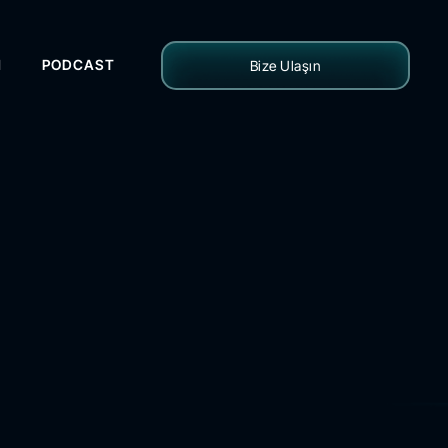
H
PODCAST
Bize Ulaşın