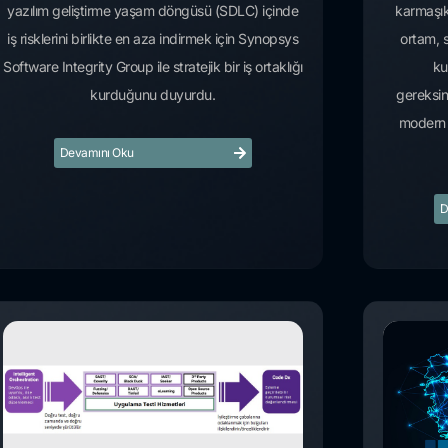
yazılım geliştirme yaşam döngüsü (SDLC) içinde
karmaşıkl
iş risklerini birlikte en aza indirmek için Synopsys
ortam, s
Software Integrity Group ile stratejik bir iş ortaklığı
ku
kurduğunu duyurdu.
gereksin
modern 
Devamını Oku
D