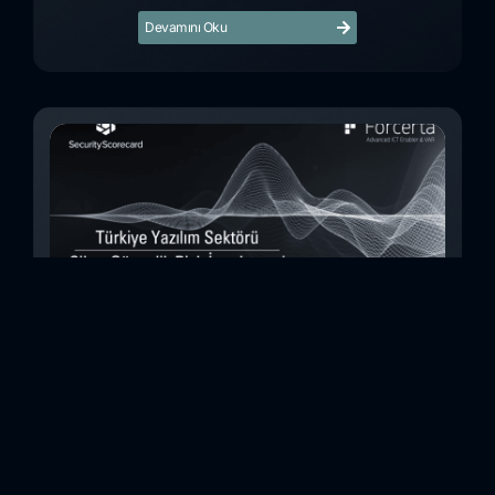
Devamını Oku
Türkiye Yazılım Sektörü Siber Güvenlik Risk
İncelemesi (Kasım 2023)
Bu çalışmada, Security Scorecard platformunu kullanarak,
Türkiye’de faaliyet gösteren 8teknoloji yazılım şirketinin
siber güvenlik olgunluk düzeylerini inceledik. Elde
ettiğimizdetaylı bulguları analiz ederek, ülkemiz yazılım