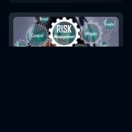
Beş Adımda Modern Bir Siber Risk Yönetimi
Ekibi
Son 10 yılda, siber suçların artık niş olmaktan çıkıp
işletmeler için en önemli risklerden biri haline geldiğini
rahatlıkla söyleyebiliriz. Belki de okudunuz, Deloitte'un
siberin geleceğine ilişkin 2019 anketi, katılanların yüzde
95'inin değişik ölçeklerde siber saldırılara uğradığını ve
yüzde 57’sinin bu saldırıları son iki yıl içinde yaşadığını