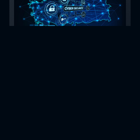
Türkiye Sektörel Siber Güvenlik Risk
İncelemesi 2022
Dijital dönüşüm, şirketlerin iş süreçlerinde verimlilik artışına
ve müşterilerine daha hızlı hizmet ve ürün sunabilmelerine
olanak sağlıyor. Öte yandan, artan atak yüzeyi ile birlikte
şirketlerin siber güvenlik riskleri de artıyor.Global olarak
siber suçların artışının şirketlere getirdiği maliyet 2021 yılı
içinde 6.9 Milyar USD'ye ulaştı. Türkiye'deki şirketlerin de
karşı karşıya kaldıkları siber tehditler sebebiyle, yaygın ve
etkin siber güvenlik önlemleri almaları gerekiyor. Türkiye
Sektörel Siber...