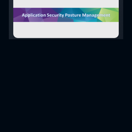
Application Security Posture Management
(ASPM)
Dilimize, “Uygulama Güvenliği Duruş Yönetimi” olarak
çevirebileceğimizi Application Security Posture
Management (kısaca ASPM), yazılım geliştirme yaşam
döngüsü boyunca, geliştirmeden dağıtıma kadar güvenlik
açıklarını tanımlamak, ilişkilendirmek ve önceliklendirmek
için tek bir doğruluk kaynağı sağlayan, uygulama
güvenliğine (AppSec) yönelik bütünsel bir yaklaşımdır.
ASPM çözümleri, sorun yorumlamayı, önceliklendirmeyi ve
düzeltmeyi basitleştirmek için çeşitli kaynaklardan gelen