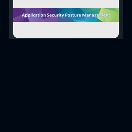
Application Security Posture Management
(ASPM)
Dilimize, “Uygulama Güvenliği Duruş Yönetimi” olarak
çevirebileceğimizi Application Security Posture
Management (kısaca ASPM), yazılım geliştirme yaşam
döngüsü boyunca, geliştirmeden dağıtıma kadar güvenlik
açıklarını tanımlamak, ilişkilendirmek ve önceliklendirmek
için tek bir doğruluk kaynağı sağlayan, uygulama
güvenliğine (AppSec) yönelik bütünsel bir yaklaşımdır.
ASPM çözümleri, sorun yorumlamayı, önceliklendirmeyi ve
düzeltmeyi basitleştirmek için çeşitli kaynaklardan gelen