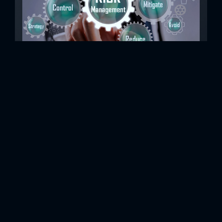
Beş Adımda Modern Bir Siber Risk Yönetimi
Ekibi
Son 10 yılda, siber suçların artık niş olmaktan çıkıp
işletmeler için en önemli risklerden biri haline geldiğini
rahatlıkla söyleyebiliriz. Belki de okudunuz, Deloitte'un
siberin geleceğine ilişkin 2019 anketi, katılanların yüzde
95'inin değişik ölçeklerde siber saldırılara uğradığını ve
yüzde 57’sinin bu saldırıları son iki yıl içinde yaşadığını
belirtiyor. Aynı zamanda, siber güvenlik için yapılan küresel
harcamalar da artıyor. Harcamalar, 2015 yılında 3 trilyon
dolarken,...