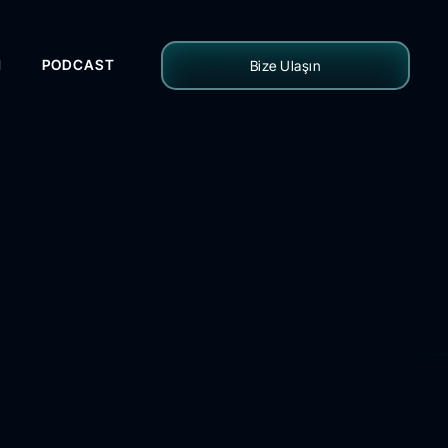
H
PODCAST
Bize Ulaşın