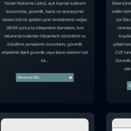
Yazılım Malzeme Listesi, açık kaynak kullanımı
Base için
durumunda, güvenlik, lisans ve operasyonel
edilen bi
risklere hızlı bir şekilde yanıt verebilmenizi sağlar.
için Bla
SBOM ayrıca bu bileşenlerin lisanslarını, kod
tanımlan
tabanında kullanılan bileşenlerin sürümlerini ve
koşull
düzeltme yamalarının durumlarını, güvenlik
çalıştırma
ekiplerinin ilişkili güvenlik veya lisans risklerini hızlı
CVE tanı
bir...
Güvenlik 
olar
Devamını Oku
D