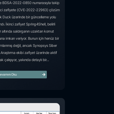
de BDSA-2022-0850 numarasıyla takip
rinci zafiyete (CVE-2022-22963) çözüm
ck Duck üzerinde bir güncelleme yolu
dı. İkinci zafiyet Spring4Shell, belirli
ar altında saldırganın uzaktan komut
sına imkan veriyor. Bunun için henüz bir
mlanmış değil, ancak Synopsys Siber
Araştırma ekibi zafiyet üzerinde aktif
ak çalışıyor, yakında detaylı bir...
evamını Oku