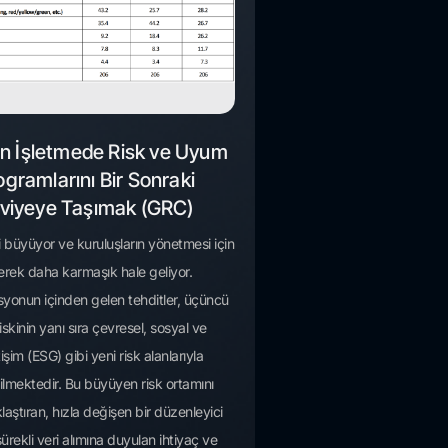
n İşletmede Risk ve Uyum
ogramlarını Bir Sonraki
viyeye Taşımak (GRC)
i büyüyor ve kuruluşların yönetmesi için
erek daha karmaşık hale geliyor.
yonun içinden gelen tehditler, üçüncü
riskinin yanı sıra çevresel, sosyal ve
işim (ESG) gibi yeni risk alanlarıyla
irilmektedir. Bu büyüyen risk ortamını
aştıran, hızla değişen bir düzenleyici
ürekli veri alımına duyulan ihtiyaç ve