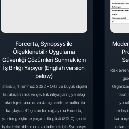
Forcerta, Synopsys ile
Moder
Ölçeklenebilir Uygulama
Pr
Güvenliği Çözümleri Sunmak için
Se
İş Birliği Yapıyor (English version
Risk evren
below)
gid
İstanbul, 1 Temmuz 2022 – Orta ve büyük ölçekli
Organizas
kuruluşların risk ve çeviklik ihtiyaçlarını, yenilikçi
taraf 
teknolojiler, ürünler ve danışmanlık hizmetleri ile
yönet
karşılayan BT çözümleri sağlayıcısı Forcerta,
birleşt
yazılım geliştirme yaşam döngüsü (SDLC) içinde
karmaşıkl
iş risklerini birlikte en aza indirmek için Synopsys
ortam, s