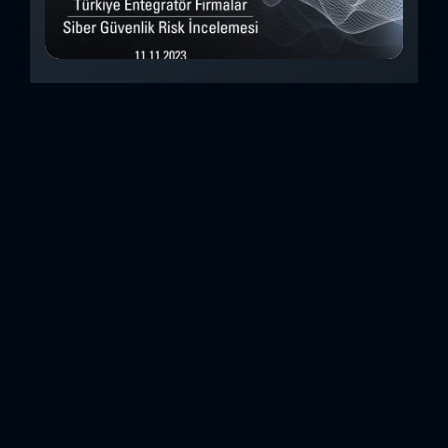
Türkiye Entegratör Firmalar Siber Güvenlik
Risk İncelemesi (Kasım 2023)
Bu çalışmada, Security Scorecard platformunu kullanarak,
Türkiye’de faaliyet gösteren 14teknoloji entegratörü şirketin
siber güvenlik olgunluk düzeylerini inceledik. Elde
ettiğimizdetaylı bulguları analiz ederek, ülkemiz
entegratörlerinin siber güvenlik konusundaki genelhazır
olma durumlarını ortaya koyan özet bir değerlendirme
oluşturduk. Entegratörler, genel anlamda birbirinden farklı
sistemlerin, ürünlerin veya hizmetlerin beraber çalışabilir
hale getirilmesi için entegrasyon çalışmaları yapan
şirketlerdir. Forcerta olarak Türkiye temsilcisi olduğumuz
Security Scorecard, kurumsal siber...