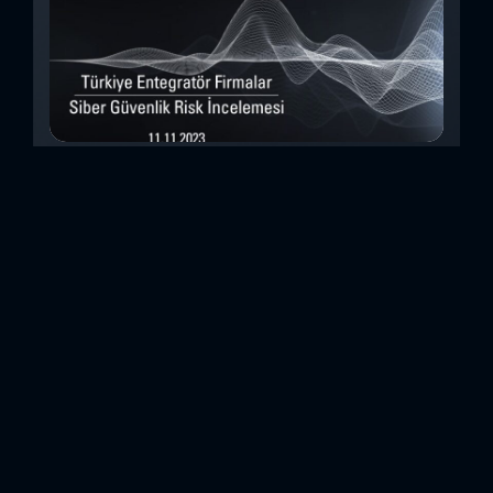
Türkiye Entegratör Firmalar Siber Güvenlik
Risk İncelemesi (Kasım 2023)
Bu çalışmada, Security Scorecard platformunu kullanarak,
Türkiye’de faaliyet gösteren 14teknoloji entegratörü şirketin
siber güvenlik olgunluk düzeylerini inceledik. Elde
ettiğimizdetaylı bulguları analiz ederek, ülkemiz
entegratörlerinin siber güvenlik konusundaki genelhazır
olma durumlarını ortaya koyan özet bir değerlendirme
oluşturduk. Entegratörler, genel anlamda birbirinden farklı
sistemlerin, ürünlerin veya hizmetlerin beraber çalışabilir
hale getirilmesi için entegrasyon çalışmaları yapan