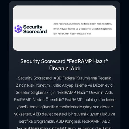
Security Scorecard “FedRAMP Hazır’’
Ünvanını Aldı
Security Scorecard, ABD Federal Kurumlarına Tedarik
Zinciri Risk Yönetimi, Kritik Altyapı İzleme ve Düzenleyici
Gözetim Sağlamak için "FedRAMP Hazır’’ Ünvanını Aldı.
FedRAMP Neden Önemlidir? FedRAMP, bulut çözümlerine
yönelik temel güvenlik denetimlerinde çıtayı son derece
yükselten, ABD devlet destekli bir güvenlik uyumluluğu ve
sertifika programıdır. ABD Kongresi, FedRAMP'ı ABD
Federal Hükümeti için bulut bilişim ürünlerinin dağıtımını