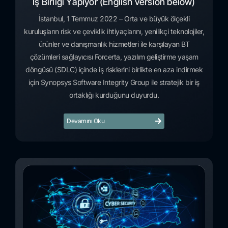
İş Birliği Yapıyor (English version below)
İstanbul, 1 Temmuz 2022 – Orta ve büyük ölçekli
kuruluşların risk ve çeviklik ihtiyaçlarını, yenilikçi teknolojiler,
ürünler ve danışmanlık hizmetleri ile karşılayan BT
çözümleri sağlayıcısı Forcerta, yazılım geliştirme yaşam
döngüsü (SDLC) içinde iş risklerini birlikte en aza indirmek
için Synopsys Software Integrity Group ile stratejik bir iş
ortaklığı kurduğunu duyurdu.
Devamını Oku