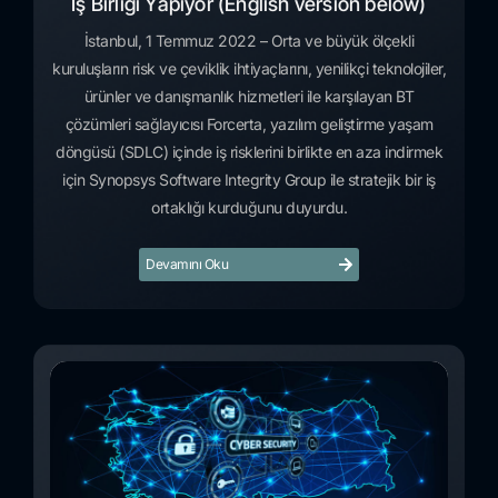
İş Birliği Yapıyor (English version below)
İstanbul, 1 Temmuz 2022 – Orta ve büyük ölçekli
kuruluşların risk ve çeviklik ihtiyaçlarını, yenilikçi teknolojiler,
ürünler ve danışmanlık hizmetleri ile karşılayan BT
çözümleri sağlayıcısı Forcerta, yazılım geliştirme yaşam
döngüsü (SDLC) içinde iş risklerini birlikte en aza indirmek
için Synopsys Software Integrity Group ile stratejik bir iş
ortaklığı kurduğunu duyurdu.
Devamını Oku