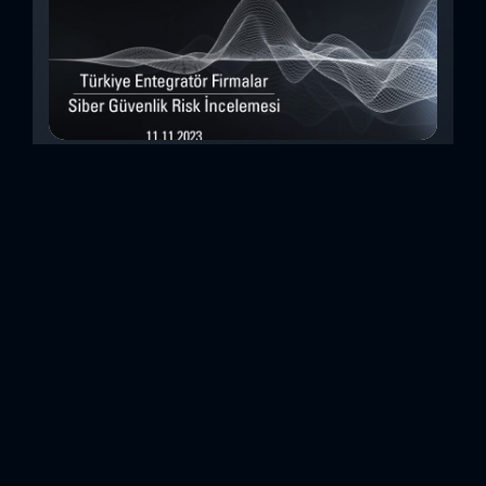
Türkiye Entegratör Firmalar Siber Güvenlik
Risk İncelemesi (Kasım 2023)
Bu çalışmada, Security Scorecard platformunu kullanarak,
Türkiye’de faaliyet gösteren 14teknoloji entegratörü şirketin
siber güvenlik olgunluk düzeylerini inceledik. Elde
ettiğimizdetaylı bulguları analiz ederek, ülkemiz
entegratörlerinin siber güvenlik konusundaki genelhazır
olma durumlarını ortaya koyan özet bir değerlendirme
oluşturduk. Entegratörler, genel anlamda birbirinden farklı
sistemlerin, ürünlerin veya hizmetlerin beraber çalışabilir
hale getirilmesi için entegrasyon çalışmaları yapan