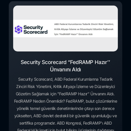
Security Scorecard “FedRAMP Hazır’’
Ünvanını Aldı
Security Scorecard, ABD Federal Kurumlarına Tedarik
Zinciri Risk Yönetimi, Kritik Altyapı İzleme ve Düzenleyici
Gözetim Sağlamak için "FedRAMP Hazır’’ Ünvanını Aldı.
FedRAMP Neden Önemlidir? FedRAMP, bulut çözümlerine
yönelik temel güvenlik denetimlerinde çıtayı son derece
yükselten, ABD devlet destekli bir güvenlik uyumluluğu ve
sertifika programıdır. ABD Kongresi, FedRAMP'ı ABD
Federal Hükümeti için bulut bilişim ürünlerinin dağıtımını