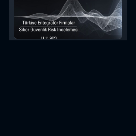
Türkiye Entegratör Firmalar Siber Güvenlik
Risk İncelemesi (Kasım 2023)
Bu çalışmada, Security Scorecard platformunu kullanarak,
Türkiye’de faaliyet gösteren 14teknoloji entegratörü şirketin
siber güvenlik olgunluk düzeylerini inceledik. Elde
ettiğimizdetaylı bulguları analiz ederek, ülkemiz
entegratörlerinin siber güvenlik konusundaki genelhazır
olma durumlarını ortaya koyan özet bir değerlendirme
oluşturduk. Entegratörler, genel anlamda birbirinden farklı
sistemlerin, ürünlerin veya hizmetlerin beraber çalışabilir
hale getirilmesi için entegrasyon çalışmaları yapan