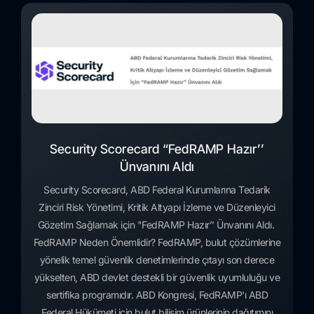
Security Scorecard “FedRAMP Hazır’’
Ünvanını Aldı
Security Scorecard, ABD Federal Kurumlarına Tedarik
Zinciri Risk Yönetimi, Kritik Altyapı İzleme ve Düzenleyici
Gözetim Sağlamak için "FedRAMP Hazır’’ Ünvanını Aldı.
FedRAMP Neden Önemlidir? FedRAMP, bulut çözümlerine
yönelik temel güvenlik denetimlerinde çıtayı son derece
yükselten, ABD devlet destekli bir güvenlik uyumluluğu ve
sertifika programıdır. ABD Kongresi, FedRAMP'ı ABD
Federal Hükümeti için bulut bilişim ürünlerinin dağıtımını