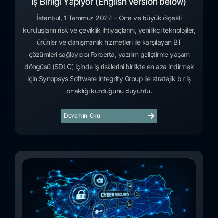
İş Birliği Yapıyor (English version below)
İstanbul, 1 Temmuz 2022 – Orta ve büyük ölçekli
kuruluşların risk ve çeviklik ihtiyaçlarını, yenilikçi teknolojiler,
ürünler ve danışmanlık hizmetleri ile karşılayan BT
çözümleri sağlayıcısı Forcerta, yazılım geliştirme yaşam
döngüsü (SDLC) içinde iş risklerini birlikte en aza indirmek
için Synopsys Software Integrity Group ile stratejik bir iş
ortaklığı kurduğunu duyurdu.
Devamını Oku