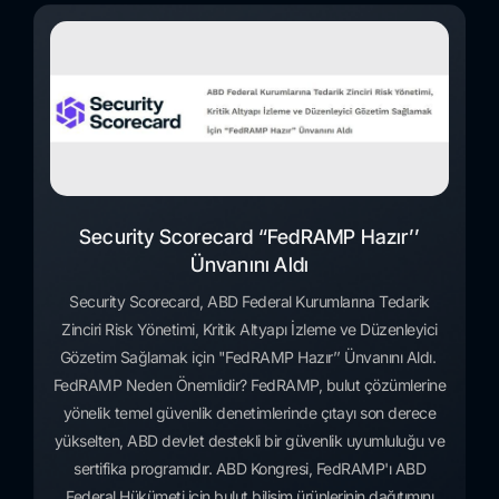
Security Scorecard “FedRAMP Hazır’’
Ünvanını Aldı
Security Scorecard, ABD Federal Kurumlarına Tedarik
Zinciri Risk Yönetimi, Kritik Altyapı İzleme ve Düzenleyici
Gözetim Sağlamak için "FedRAMP Hazır’’ Ünvanını Aldı.
FedRAMP Neden Önemlidir? FedRAMP, bulut çözümlerine
yönelik temel güvenlik denetimlerinde çıtayı son derece
yükselten, ABD devlet destekli bir güvenlik uyumluluğu ve
sertifika programıdır. ABD Kongresi, FedRAMP'ı ABD
Federal Hükümeti için bulut bilişim ürünlerinin dağıtımını