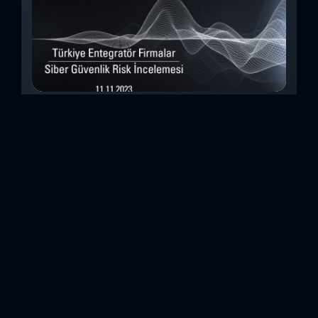
Türkiye Entegratör Firmalar Siber Güvenlik
Risk İncelemesi (Kasım 2023)
Bu çalışmada, Security Scorecard platformunu kullanarak,
Türkiye’de faaliyet gösteren 14teknoloji entegratörü şirketin
siber güvenlik olgunluk düzeylerini inceledik. Elde
ettiğimizdetaylı bulguları analiz ederek, ülkemiz
entegratörlerinin siber güvenlik konusundaki genelhazır
olma durumlarını ortaya koyan özet bir değerlendirme
oluşturduk. Entegratörler, genel anlamda birbirinden farklı
sistemlerin, ürünlerin veya hizmetlerin beraber çalışabilir
hale getirilmesi için entegrasyon çalışmaları yapan