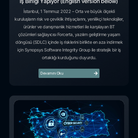
İş Birliği Yapıyor (English version below)
İstanbul, 1 Temmuz 2022 – Orta ve büyük ölçekli
kuruluşların risk ve çeviklik ihtiyaçlarını, yenilikçi teknolojiler,
ürünler ve danışmanlık hizmetleri ile karşılayan BT
çözümleri sağlayıcısı Forcerta, yazılım geliştirme yaşam
döngüsü (SDLC) içinde iş risklerini birlikte en aza indirmek
için Synopsys Software Integrity Group ile stratejik bir iş
ortaklığı kurduğunu duyurdu.
Devamını Oku