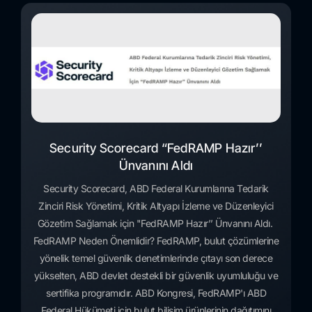
Security Scorecard “FedRAMP Hazır’’
Ünvanını Aldı
Security Scorecard, ABD Federal Kurumlarına Tedarik
Zinciri Risk Yönetimi, Kritik Altyapı İzleme ve Düzenleyici
Gözetim Sağlamak için "FedRAMP Hazır’’ Ünvanını Aldı.
FedRAMP Neden Önemlidir? FedRAMP, bulut çözümlerine
yönelik temel güvenlik denetimlerinde çıtayı son derece
yükselten, ABD devlet destekli bir güvenlik uyumluluğu ve
sertifika programıdır. ABD Kongresi, FedRAMP'ı ABD
Federal Hükümeti için bulut bilişim ürünlerinin dağıtımını