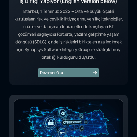
İş Birliği Yapıyor (English version below)
İstanbul, 1 Temmuz 2022 – Orta ve büyük ölçekli
kuruluşların risk ve çeviklik ihtiyaçlarını, yenilikçi teknolojiler,
ürünler ve danışmanlık hizmetleri ile karşılayan BT
çözümleri sağlayıcısı Forcerta, yazılım geliştirme yaşam
döngüsü (SDLC) içinde iş risklerini birlikte en aza indirmek
için Synopsys Software Integrity Group ile stratejik bir iş
ortaklığı kurduğunu duyurdu.
Devamını Oku