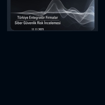
Türkiye Entegratör Firmalar Siber Güvenlik
Risk İncelemesi (Kasım 2023)
Bu çalışmada, Security Scorecard platformunu kullanarak,
Türkiye’de faaliyet gösteren 14teknoloji entegratörü şirketin
siber güvenlik olgunluk düzeylerini inceledik. Elde
ettiğimizdetaylı bulguları analiz ederek, ülkemiz
entegratörlerinin siber güvenlik konusundaki genelhazır
olma durumlarını ortaya koyan özet bir değerlendirme
oluşturduk. Entegratörler, genel anlamda birbirinden farklı
sistemlerin, ürünlerin veya hizmetlerin beraber çalışabilir
hale getirilmesi için entegrasyon çalışmaları yapan