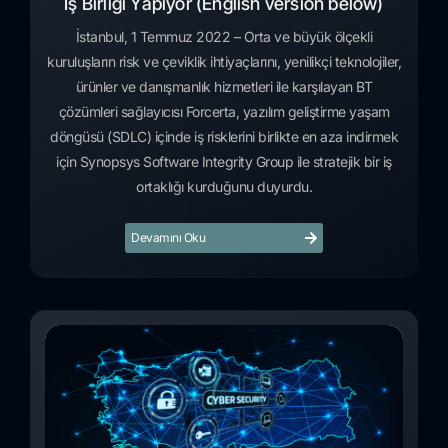
İş Birliği Yapıyor (English version below)
İstanbul, 1 Temmuz 2022 – Orta ve büyük ölçekli
kuruluşların risk ve çeviklik ihtiyaçlarını, yenilikçi teknolojiler,
ürünler ve danışmanlık hizmetleri ile karşılayan BT
çözümleri sağlayıcısı Forcerta, yazılım geliştirme yaşam
döngüsü (SDLC) içinde iş risklerini birlikte en aza indirmek
için Synopsys Software Integrity Group ile stratejik bir iş
ortaklığı kurduğunu duyurdu.
Devamını Oku