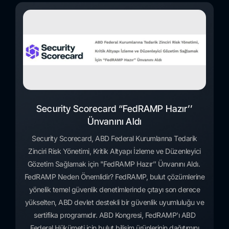
Security Scorecard “FedRAMP Hazır’’
Ünvanını Aldı
Security Scorecard, ABD Federal Kurumlarına Tedarik
Zinciri Risk Yönetimi, Kritik Altyapı İzleme ve Düzenleyici
Gözetim Sağlamak için "FedRAMP Hazır’’ Ünvanını Aldı.
FedRAMP Neden Önemlidir? FedRAMP, bulut çözümlerine
yönelik temel güvenlik denetimlerinde çıtayı son derece
yükselten, ABD devlet destekli bir güvenlik uyumluluğu ve
sertifika programıdır. ABD Kongresi, FedRAMP'ı ABD
Federal Hükümeti için bulut bilişim ürünlerinin dağıtımını