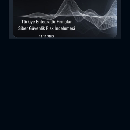
Türkiye Entegratör Firmalar Siber Güvenlik
Risk İncelemesi (Kasım 2023)
Bu çalışmada, Security Scorecard platformunu kullanarak,
Türkiye’de faaliyet gösteren 14teknoloji entegratörü şirketin
siber güvenlik olgunluk düzeylerini inceledik. Elde
ettiğimizdetaylı bulguları analiz ederek, ülkemiz
entegratörlerinin siber güvenlik konusundaki genelhazır
olma durumlarını ortaya koyan özet bir değerlendirme
oluşturduk. Entegratörler, genel anlamda birbirinden farklı
sistemlerin, ürünlerin veya hizmetlerin beraber çalışabilir
hale getirilmesi için entegrasyon çalışmaları yapan