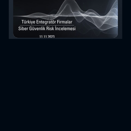
Türkiye Entegratör Firmalar Siber Güvenlik
Risk İncelemesi (Kasım 2023)
Bu çalışmada, Security Scorecard platformunu kullanarak,
Türkiye’de faaliyet gösteren 14teknoloji entegratörü şirketin
siber güvenlik olgunluk düzeylerini inceledik. Elde
ettiğimizdetaylı bulguları analiz ederek, ülkemiz
entegratörlerinin siber güvenlik konusundaki genelhazır
olma durumlarını ortaya koyan özet bir değerlendirme
oluşturduk. Entegratörler, genel anlamda birbirinden farklı
sistemlerin, ürünlerin veya hizmetlerin beraber çalışabilir
hale getirilmesi için entegrasyon çalışmaları yapan