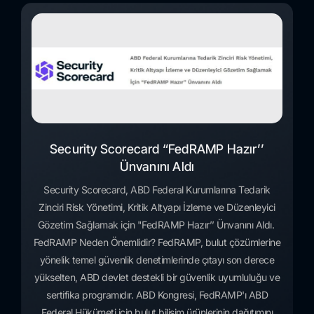
Security Scorecard “FedRAMP Hazır’’
Ünvanını Aldı
Security Scorecard, ABD Federal Kurumlarına Tedarik
Zinciri Risk Yönetimi, Kritik Altyapı İzleme ve Düzenleyici
Gözetim Sağlamak için "FedRAMP Hazır’’ Ünvanını Aldı.
FedRAMP Neden Önemlidir? FedRAMP, bulut çözümlerine
yönelik temel güvenlik denetimlerinde çıtayı son derece
yükselten, ABD devlet destekli bir güvenlik uyumluluğu ve
sertifika programıdır. ABD Kongresi, FedRAMP'ı ABD
Federal Hükümeti için bulut bilişim ürünlerinin dağıtımını