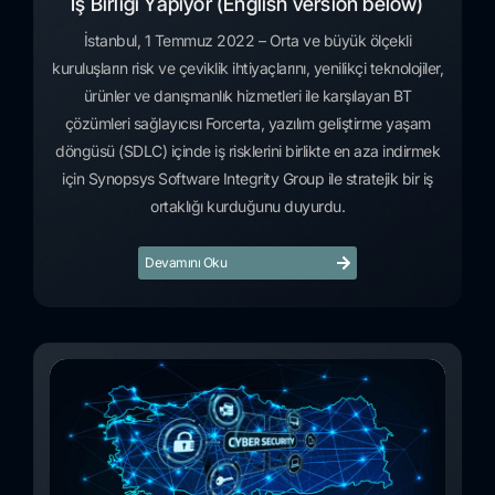
İş Birliği Yapıyor (English version below)
İstanbul, 1 Temmuz 2022 – Orta ve büyük ölçekli
kuruluşların risk ve çeviklik ihtiyaçlarını, yenilikçi teknolojiler,
ürünler ve danışmanlık hizmetleri ile karşılayan BT
çözümleri sağlayıcısı Forcerta, yazılım geliştirme yaşam
döngüsü (SDLC) içinde iş risklerini birlikte en aza indirmek
için Synopsys Software Integrity Group ile stratejik bir iş
ortaklığı kurduğunu duyurdu.
Devamını Oku